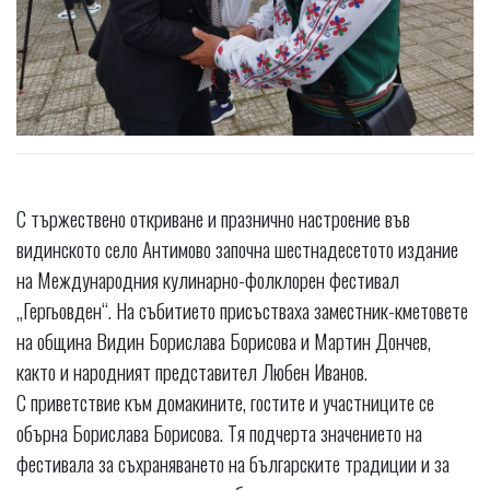
С тържествено откриване и празнично настроение във
видинското село Антимово започна шестнадесетото издание
на Международния кулинарно-фолклорен фестивал
„Гергьовден“. На събитието присъстваха заместник-кметовете
на община Видин Борислава Борисова и Мартин Дончев,
както и народният представител Любен Иванов.
С приветствие към домакините, гостите и участниците се
обърна Борислава Борисова. Тя подчерта значението на
фестивала за съхраняването на българските традиции и за