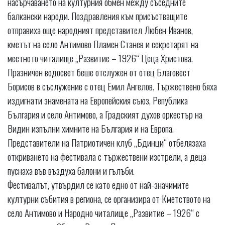
насърчаването на културния обмен между съседните
балкански народи. Поздравления към присъстващите
отправиха още народният представител Любен Иванов,
кметът на село Антимово Пламен Станев и секретарят на
местното читалище „Развитие – 1926“ Цеца Христова.
Празничен водосвет беше отслужен от отец Благовест
Борисов в съслужение с отец Емил Ангелов. Тържествено бяха
издигнати знамената на Европейския съюз, Република
България и село Антимово, а Градският духов оркестър на
Видин изпълни химните на България и на Европа.
Представители на Патриотичен клуб „Бдинци“ отбелязаха
откриването на фестивала с тържествени изстрели, а деца
пуснаха във въздуха балони и гълъби.
Фестивалът, утвърдил се като едно от най-значимите
културни събития в региона, се организира от Кметството на
село Антимово и Народно читалище „Развитие – 1926“ с