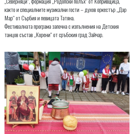
„Северняци“, формация „Родопски полъх“ от Копривщица,
както и специалните музикални гости – духов оркестър „Дар
Мар“ от Сърбия и певицата Татяна.
Фестивалната програма започна с изпълнения на Детския
танцов състав „Корени“ от сръбския град Зайчар.