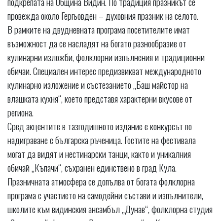
подкрепата на Община Видин. По традиция празникът се
провежда около Гергьовден – духовния празник на селото.
В рамките на двудневната програма посетителите имат
възможност да се насладят на богато разнообразие от
кулинарни изложби, фолклорни изпълнения и традиционни
обичаи. Специален интерес предизвикват международното
кулинарно изложение и състезанието „Баш майстор на
влашката кухня“, което представя характерни вкусове от
региона.
Сред акцентите в тазгодишното издание е конкурсът по
надиграване с българска ръченица. Гостите на фестивала
могат да видят и нестинарски танци, както и уникалния
обичай „Къпачи“, съхранен единствено в град Кула.
Празничната атмосфера се допълва от богата фолклорна
програма с участието на самодейни състави и изпълнители,
школите към видинския ансамбъл „Дунав“, фолклорна студия