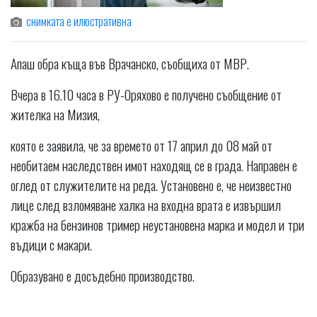
снимката е илюстративна
Апаш обра къща във Врачанско, съобщиха от МВР.
Вчера в 16.10 часа в РУ-Оряхово е получено съобщение от
жителка на Мизия,
която е заявила, че за времето от 17 април до 08 май от
необитаем наследствен имот находящ се в града. Направен е
оглед от служителите на реда. Установено е, че неизвестно
лице след взломяване халка на входна врата е извършил
кражба на бензинов тример неустановена марка и модел и три
въдици с макари.
Образувано е досъдебно производство.