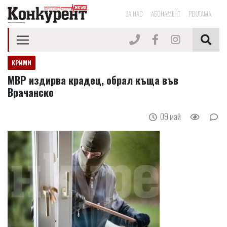
ЗА НАС
АБОНАМЕНТ
РЕКЛАМА
КРИМИ
МВР издирва крадец, обрал къща във
Врачанско
09 май