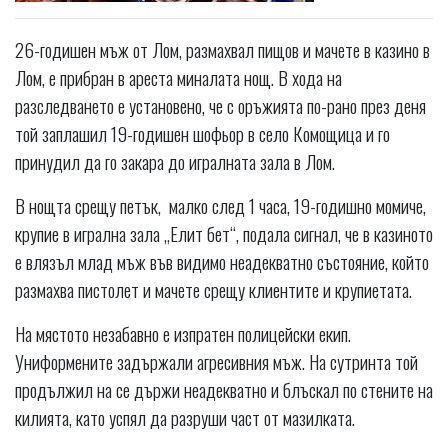
26-годишен мъж от Лом, размахвал пищов и мачете в казино в
Лом, е прибран в ареста миналата нощ. В хода на
разследването е установено, че с оръжията по-рано през деня
той заплашил 19-годишен шофьор в село Комощица и го
принудил да го закара до игралната зала в Лом.
В нощта срещу петък, малко след 1 часа, 19-годишно момиче,
крупие в игрална зала „Елит бет“, подала сигнал, че в казиното
е влязъл млад мъж във видимо неадекватно състояние, който
размахва пистолет и мачете срещу клиентите и крупиетата.
На мястото незабавно е изпратен полицейски екип.
Униформените задържали агресивния мъж. На сутринта той
продължил на се държи неадекватно и блъскал по стените на
килията, като успял да разруши част от мазилката.