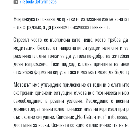
/ iStock/Getty Images
Невронауката показва, че кратките излизания извън зоната
е да страдаме, а да развием психическа гъвкавост.
Стресът често се възприема като нещо, което трябва да 
медитация, бягство от напрегнати ситуации или опити за
различна гледна точка: за да устоим по-добре на житейск
дози напрежение. Този подход следва принципа на инок
отслабена форма на вируса, така и мозъкът може да бъде тр
Методът има утвърдено приложение от години в елитните 
екстремни кризисни ситуации, съчетано с техническа и мор
самообладание в реални условия. Изследване с военни
демонстрират значително по-ниски нива на кортизол при р
със сходни ситуации. Списание „Ню Сайънтист“ отбелязва, 
достъпна за всеки. Основата се крие в пластичността на 