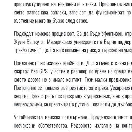
преструктуриране на невронните връзки. Префронталният 
която разпознава заплахи, започват да функционират п
състояние много по-бързо след стрес.
Подходът изисква прецизност. За да бъде ефективен, стр
Жули Вашку от Масариковия университет в Бърно подчерта
травматично.“ Целта не е поемане на риск, а търсене на уме
Прилагането не изисква крайности. Достатъчно е съзнате
квартал без GPS, участие в разговор по време на среща въ
когото досега не е имало контакт. Тези малки предизвика
Постепенно се променя възприятието за страха. Ускореният
енергия. Така стресът се превръща в упражнение, а не в пр
непреодолими, се превръщат в рутина. Това води до дълбо
Устойчивостта изисква поддържане. Продължителният п
неочаквани обстоятелства. Редовното излагане на конт