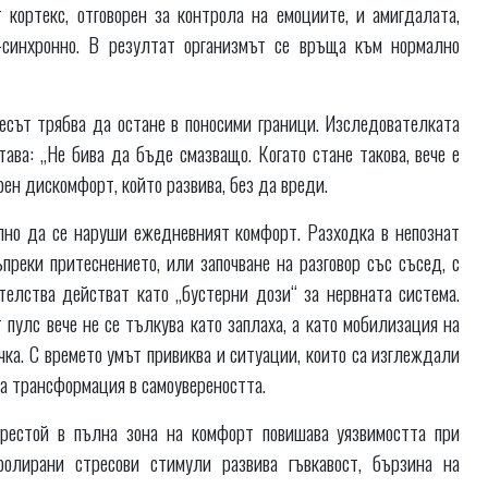
кортекс, отговорен за контрола на емоциите, и амигдалата,
о-синхронно. В резултат организмът се връща към нормално
есът трябва да остане в поносими граници. Изследователката
ва: „Не бива да бъде смазващо. Когато стане такова, вече е
рен дискомфорт, който развива, без да вреди.
лно да се наруши ежедневният комфорт. Разходка в непознат
преки притеснението, или започване на разговор със съсед, с
телства действат като „бустерни дози“ за нервната система.
 пулс вече не се тълкува като заплаха, а като мобилизация на
ечка. С времето умът привиква и ситуации, които са изглеждали
ка трансформация в самоувереността.
рестой в пълна зона на комфорт повишава уязвимостта при
ролирани стресови стимули развива гъвкавост, бързина на