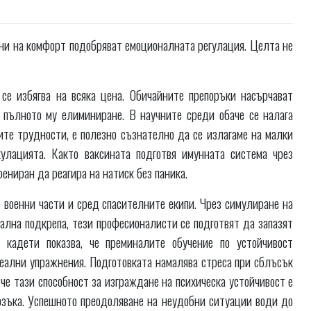
 ни на комфорт подобряват емоционалната регулация. Целта не
се избягва на всяка цена. Обичайните препоръки насърчават
 пълното му елиминиране. В научните среди обаче се налага
ите трудности, е полезно съзнателно да се излагаме на малки
улацията. Както ваксината подготвя имунната система чрез
ениран да реагира на натиск без паника.
военни части и сред спасителните екипи. Чрез симулиране на
ална подкрепа, тези професионалисти се подготвят да запазят
 кадети показва, че преминалите обучение по устойчивост
еални упражнения. Подготовката намалява стреса при сблъсък
че тази способност за изграждане на психическа устойчивост е
мозъка. Успешното преодоляване на неудобни ситуации води до