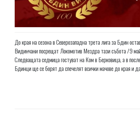
До края на сезона в Северозападна трета лига за Бдин остав
Видинчани посрещат Локомотив Мездра тази събота /9 май/
Следващата седмица гостуват на Ком в Берковица, а в пос
Бдинци ще се борят да спечелят всички мачове до края и да