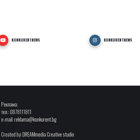
KONKURENTNEWS
KONKURENTNEWS
Реклама:
тел.: 0878111811
e-mail:
reklama@konkurent.bg
Created by:
DREAMmedia Creative studio