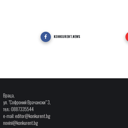
KONKURENT.NEWS
Враца,
ул. "Софроний Врачански" 3,
тел.: 0887335544
e-mail:
editor@konkurent.bg
novini@konkurent.bg