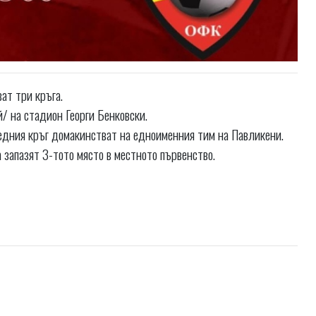
ат три кръга.
 на стадион Георги Бенковски.
ледния кръг домакинстват на едноименния тим на Павликени.
 запазят 3-тото място в местното първенство.