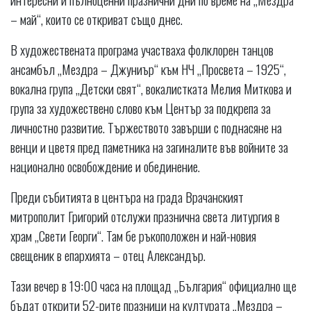
– май“, които се откриват също днес.
В художествената програма участваха фолклорен танцов
ансамбъл „Мездра – Джуниър“ към НЧ „Просвета – 1925“,
вокална група „Детски свят“, вокалистката Мелия Миткова и
група за художествено слово към Център за подкрепа за
личностно развитие. Тържеството завърши с поднасяне на
венци и цветя пред паметника на загиналите във войните за
национално освобождение и обединение.
Преди събитията в центъра на града Врачанският
митрополит Григорий отслужи празнична света литургия в
храм „Свети Георги“. Там бе ръкоположен и най-новия
свещеник в епархията – отец Александър.
Тази вечер в 19:00 часа на площад „България“ официално ще
бъдат открити 52-рите празници на културата „Мездра –