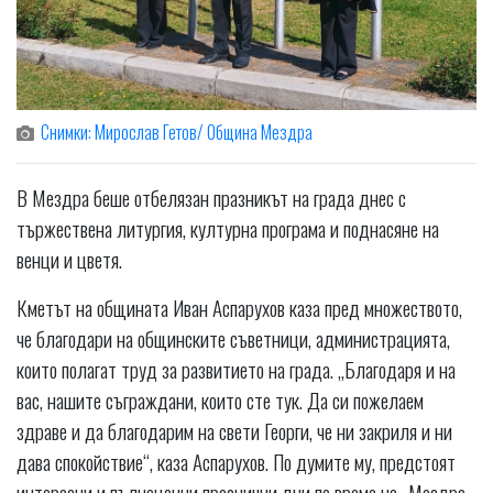
Снимки: Мирослав Гетов/ Община Мездра
В Мездра беше отбелязан празникът на града днес с
тържествена литургия, културна програма и поднасяне на
венци и цветя.
Кметът на общината Иван Аспарухов каза пред множеството,
че благодари на общинските съветници, администрацията,
които полагат труд за развитието на града. „Благодаря и на
вас, нашите съграждани, които сте тук. Да си пожелаем
здраве и да благодарим на свети Георги, че ни закриля и ни
дава спокойствие“, каза Аспарухов. По думите му, предстоят
интересни и пълноценни празнични дни по време на „Мездра