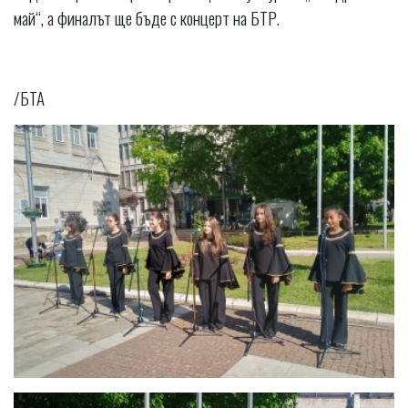
май“, а финалът ще бъде с концерт на БТР.
/БТА