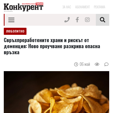
ЗА НАС
АБОНАМЕНТ
РЕКЛАМА
ЛЮБОПИТНО
Свръхпреработените храни и рискът от
деменция: Ново проучване разкрива опасна
връзка
06 май