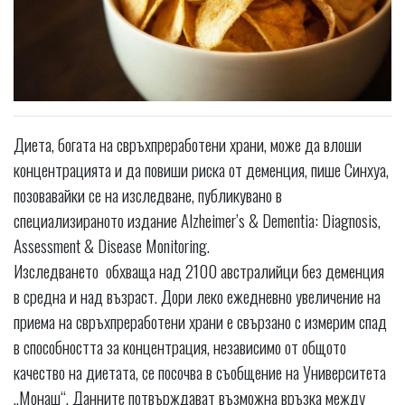
Диета, богата на свръхпреработени храни, може да влоши
концентрацията и да повиши риска от деменция, пише Синхуа,
позовавайки се на изследване, публикувано в
специализираното издание Alzheimer’s & Dementia: Diagnosis,
Assessment & Disease Monitoring.
Изследването обхваща над 2100 австралийци без деменция
в средна и над възраст. Дори леко ежедневно увеличение на
приема на свръхпреработени храни е свързано с измерим спад
в способността за концентрация, независимо от общото
качество на диетата, се посочва в съобщение на Университета
„Монаш“. Данните потвърждават възможна връзка между