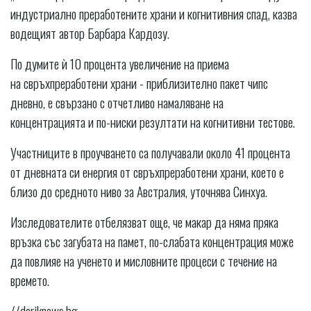
индустриално преработените храни и когнитивния спад, казва
водещият автор Барбара Кардозу.
По думите ѝ 10 процента увеличение на приема
на свръхпреработени храни - приблизително пакет чипс
дневно, е свързано с отчетливо намаляване на
концентрацията и по-ниски резултати на когнитивни тестове.
Участниците в проучването са получавали около 41 процента
от дневната си енергия от свръхпреработени храни, което е
близо до средното ниво за Австралия, уточнява Синхуа.
Изследователите отбелязват още, че макар да няма пряка
връзка със загубата на памет, по-слабата концентрация може
да повлияе на ученето и мисловните процеси с течение на
времето.
//dariknews.bg