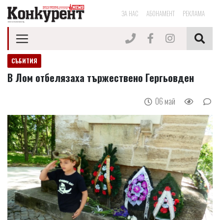
ЗА НАС
АБОНАМЕНТ
РЕКЛАМА
СЪБИТИЯ
В Лом отбелязаха тържествено Гергьовден
06 май