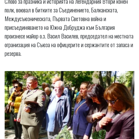
Слово за празника и историята на легендарния Втори конен
полк, воювал в битките за Съединението, Балканската,
Междусъюзническата, Първата Световна война и
присъединяването на Южна Добруджа към България
произнесе майор о.з. Васил Василев, председател на местната
огранизация на Съюза на офицерите и сержантите от запаса и
резерва.