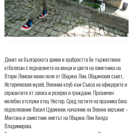
Денят на българската армия и храбростта бе тържествено
отбелязан с поднасянето на венци и цветя на паметника на
Втори Ломски конен полк от Община Лом, Общинския съвет,
Историческия музей, Военния клуб към Съюза на офицерите и
сержантите от запаса и резерва и граждани. Празничен
молебен отслужи отец Нестор. Сред гостите на празника бяха
подполковник Васил Цурински, началник на Военно окръжие –
Монтана и заместник-кметът на Община Лом Хилда
Владимирова.