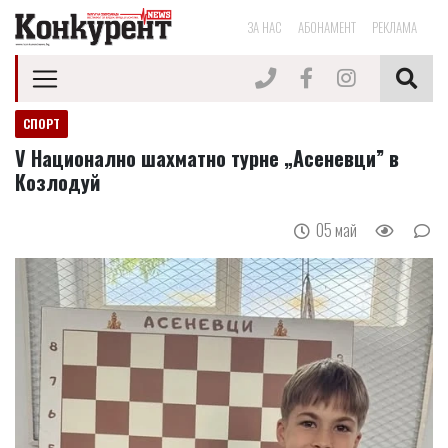
ЗА НАС
АБОНАМЕНТ
РЕКЛАМА
СПОРТ
V Национално шахматно турне „Асеневци” в
Козлодуй
05 май