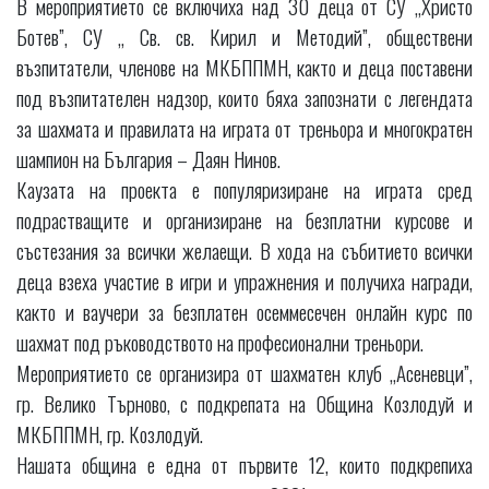
В мероприятието се включиха над 30 деца от СУ „Христо
Ботев”, СУ „ Св. св. Кирил и Методий”, обществени
възпитатели, членове на МКБППМН, както и деца поставени
под възпитателен надзор, които бяха запознати с легендата
за шахмата и правилата на играта от треньора и многократен
шампион на България – Даян Нинов.
Каузата на проекта е популяризиране на играта сред
подрастващите и организиране на безплатни курсове и
състезания за всички желаещи. В хода на събитието всички
деца взеха участие в игри и упражнения и получиха награди,
както и ваучери за безплатен осеммесечен онлайн курс по
шахмат под ръководството на професионални треньори.
Мероприятието се организира от шахматен клуб „Асеневци”,
гр. Велико Търново, с подкрепата на Община Козлодуй и
МКБППМН, гр. Козлодуй.
Нашата община е една от първите 12, които подкрепиха