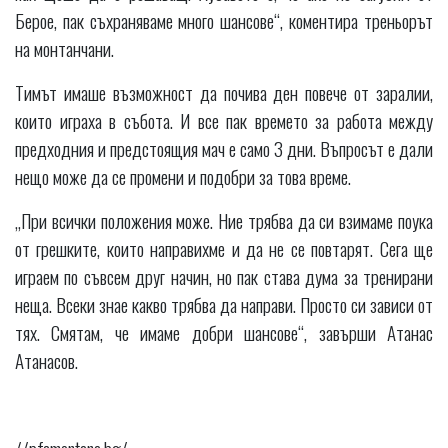
Берое, пак съхраняваме много шансове“, коментира треньорът
на монтанчани.
Тимът имаше възможност да почива ден повече от заралии,
които играха в събота. И все пак времето за работа между
предходния и предстоящия мач е само 3 дни. Въпросът е дали
нещо може да се промени и подобри за това време.
„При всички положения може. Ние трябва да си взимаме поука
от грешките, които направихме и да не се повтарят. Сега ще
играем по съвсем друг начин, но пак става дума за тренирани
неща. Всеки знае какво трябва да направи. Просто си зависи от
тях. Смятам, че имаме добри шансове“, завърши Атанас
Атанасов.
//pfcmontana.bg/