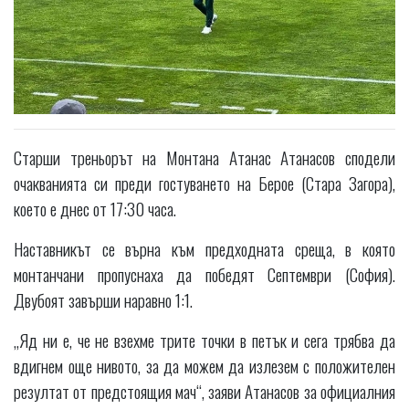
Старши треньорът на Монтана Атанас Атанасов сподели
очакванията си преди гостуването на Берое (Стара Загора),
което е днес от 17:30 часа.
Наставникът се върна към предходната среща, в която
монтанчани пропуснаха да победят Септември (София).
Двубоят завърши наравно 1:1.
„Яд ни е, че не взехме трите точки в петък и сега трябва да
вдигнем още нивото, за да можем да излезем с положителен
резултат от предстоящия мач“, заяви Атанасов за официалния