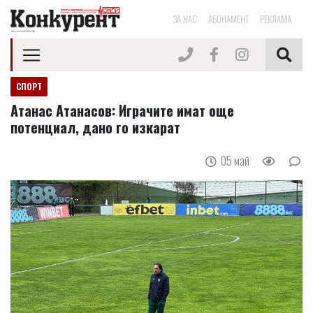
ЗА НАС
АБОНАМЕНТ
РЕКЛАМА
СПОРТ
Атанас Атанасов: Играчите имат още
потенциал, дано го изкарат
05 май