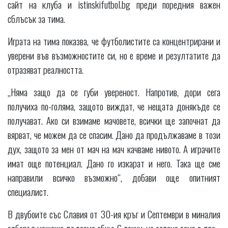
сайт на клуба и istinskifutbol.bg преди поредния важен
сблъсък за тима.
Играта на тима показва, че футболистите са концентрирани и
уверени във възможностите си, но е време и резултатите да
отразяват реалността.
„Няма защо да се губи увереност. Напротив, дори сега
получиха по-голяма, защото виждат, че нещата донякъде се
получават. Ако си взимаме мачовете, всички ще започнат да
вярват, че можем да се спасим. Дано да продължаваме в този
дух, защото за мен от мач на мач качваме нивото. А играчите
имат още потенциал. Дано го изкарат и него. Така ще сме
направили всичко възможно“, добави още опитният
специалист.
В двубоите със Славия от 30-ия кръг и Септември в миналия
отборът можеше да вземе общо 6 точки, но остана само с две.