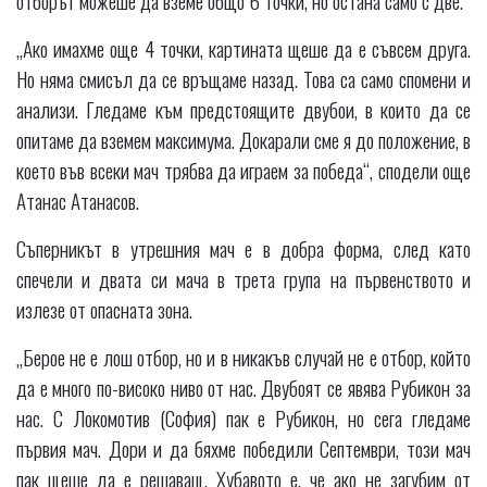
„Ако имахме още 4 точки, картината щеше да е съвсем друга.
Но няма смисъл да се връщаме назад. Това са само спомени и
анализи. Гледаме към предстоящите двубои, в които да се
опитаме да вземем максимума. Докарали сме я до положение, в
което във всеки мач трябва да играем за победа“, сподели още
Атанас Атанасов.
Съперникът в утрешния мач е в добра форма, след като
спечели и двата си мача в трета група на първенството и
излезе от опасната зона.
„Берое не е лош отбор, но и в никакъв случай не е отбор, който
да е много по-високо ниво от нас. Двубоят се явява Рубикон за
нас. С Локомотив (София) пак е Рубикон, но сега гледаме
първия мач. Дори и да бяхме победили Септември, този мач
пак щеше да е решаващ. Хубавото е, че ако не загубим от