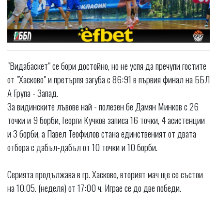
"Видабаскет" се бори достойно, но не успя да пречупи гостите
от "Хасково" и претърпя загуба с 86:91 в първия финал на ББЛ
А Група - Запад.
За видинските лъвове най - полезен бе Дамян Минков с 26
точки и 9 борби, Георги Кучков записа 16 точки, 4 асистенции
и 3 борби, а Павел Теофилов стана единственият от двата
отбора с дабъл-дабъл от 10 точки и 10 борби.
Серията продължава в гр. Хасково, вторият мач ще се състои
на 10.05. (неделя) от 17:00 ч. Играе се до две победи.