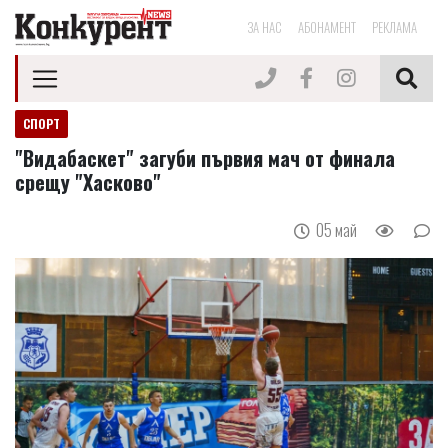
ЗА НАС
АБОНАМЕНТ
РЕКЛАМА
СПОРТ
"Видабаскет" загуби първия мач от финала
срещу "Хасково"
05 май