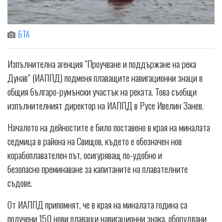
БТА
Изпълнителна агенция "Проучване и поддържане на река
Дунав" (ИАППД) подменя плаващите навигационни знаци в
общия българо-румънски участък на реката. Това съобщи
изпълнителният директор на ИАППД в Русе Ивелин Занев.
Началото на дейностите е било поставено в края на миналата
седмица в района на Свищов, където е обозначен нов
корабоплавателен път, осигуряващ по-удобно и
безопасно преминаване за капитаните на плавателните
съдове.
От ИАППД припомнят, че в края на миналата година са
получени 150 нови плаващи навигационни знака, оборудвани