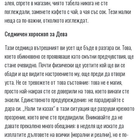
алея, спрете в магазин, чиято табела никога не сте
поглеждали, заменете кафето с чай, а чая със сок. Тези малки
неща са по-важни, отколкото изглеждат.
Седмичен хороскоп за Дева
Тази седмица вътрешният ви усет ще бъде в разгара си. Това,
което обикновено се проявяваше като смътни предчувствия, ще
стане очевидно. Почти физически ще усетите кой ще ви се
обади и ще видите настроението му, още преди да отвори
уста. Не се тревожете от това състояние: това не е магия,
просто най-накрая сте се доверили на това, което винаги сте
знаели. Единственото предупреждение: не парадирайте с
дара си. „Нали ти казах“ в тази ситуация ще разруши крехкото
прозрение, което вече сте предвидили. Внимавайте да не
давате прекалено много обещания: в неделя ще искате да
изплатите дълговете на всички (морални и реални), но е по-