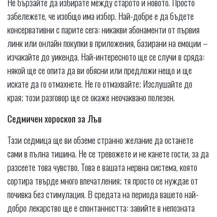
Не бързайте да избирате между старото и новото. Просто
забележете, че изобщо има избор. Най-добре е да бъдете
консервативни с парите сега: никакви абонаменти от първия
линк или онлайн покупки в приложения, базирани на емоции –
изчакайте до уикенда. Най-интересното ще се случи в сряда:
някой ще се опита да ви обясни или предложи нещо и ще
искате да го отмахнете. Не го отмахвайте; Изслушайте до
края; този разговор ще се окаже неочаквано полезен.
Седмичен хороскоп за Лъв
Тази седмица ще ви обземе странно желание да останете
сами в пълна тишина. Не се тревожете и не канете гости, за да
разсеете това чувство. Това е вашата нервна система, която
сортира твърде много впечатления; тя просто се нуждае от
почивка без стимулация. В средата на периода вашето най-
добро лекарство ще е спонтанността: завийте в непозната