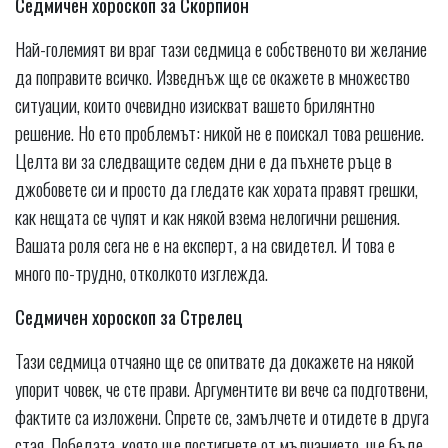
Седмичен хороскоп за Скорпион
Най-големият ви враг тази седмица е собственото ви желание
да поправите всичко. Изведнъж ще се окажете в множество
ситуации, които очевидно изискват вашето брилянтно
решение. Но ето проблемът: никой не е поискал това решение.
Целта ви за следващите седем дни е да пъхнете ръце в
джобовете си и просто да гледате как хората правят грешки,
как нещата се чупят и как някой взема нелогични решения.
Вашата роля сега не е на експерт, а на свидетел. И това е
много по-трудно, отколкото изглежда.
Седмичен хороскоп за Стрелец
Тази седмица отчаяно ще се опитвате да докажете на някой
упорит човек, че сте прави. Аргументите ви вече са подготвени,
фактите са изложени. Спрете се, замълчете и отидете в друга
стая. Победата, която ще постигнете от мълчанието, ще бъде