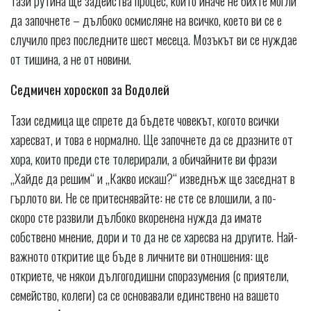
да започнете – дълбоко осмисляне на всичко, което ви се е
случило през последните шест месеца. Мозъкът ви се нуждае
от тишина, а не от новини.
Седмичен хороскоп за Водолей
Тази седмица ще спрете да бъдете човекът, когото всички
харесват, и това е нормално. Ще започнете да се дразните от
хора, които преди сте толерирали, а обичайните ви фрази
„Хайде да решим“ и „Какво искаш?“ изведнъж ще заседнат в
гърлото ви. Не се притеснявайте: не сте се влошили, а по-
скоро сте развили дълбоко вкоренена нужда да имате
собствено мнение, дори и то да не се харесва на другите. Най-
важното откритие ще бъде в личните ви отношения: ще
откриете, че някои дългогодишни споразумения (с приятели,
семейство, колеги) са се основавали единствено на вашето