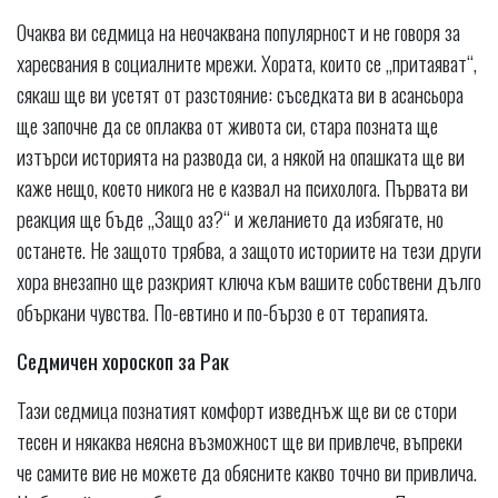
Очаква ви седмица на неочаквана популярност и не говоря за
харесвания в социалните мрежи. Хората, които се „притаяват“,
сякаш ще ви усетят от разстояние: съседката ви в асансьора
ще започне да се оплаква от живота си, стара позната ще
изтърси историята на развода си, а някой на опашката ще ви
каже нещо, което никога не е казвал на психолога. Първата ви
реакция ще бъде „Защо аз?“ и желанието да избягате, но
останете. Не защото трябва, а защото историите на тези други
хора внезапно ще разкрият ключа към вашите собствени дълго
объркани чувства. По-евтино и по-бързо е от терапията.
Седмичен хороскоп за Рак
Тази седмица познатият комфорт изведнъж ще ви се стори
тесен и някаква неясна възможност ще ви привлече, въпреки
че самите вие ​​не можете да обясните какво точно ви привлича.