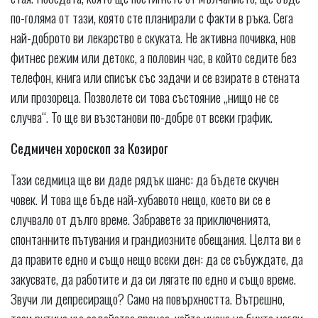
по-голяма от тази, която сте планирали с факти в ръка. Сега
най-доброто ви лекарство е скуката. Не активна почивка, нов
фитнес режим или детокс, а половин час, в който седите без
телефон, книга или списък със задачи и се взирате в стената
или прозореца. Позволете си това състояние „нищо не се
случва“. То ще ви възстанови по-добре от всеки график.
Седмичен хороскоп за Козирог
Тази седмица ще ви даде рядък шанс: да бъдете скучен
човек. И това ще бъде най-хубавото нещо, което ви се е
случвало от дълго време. Забравете за приключенията,
спонтанните пътувания и грандиозните обещания. Целта ви е
да правите едно и също нещо всеки ден: да се събуждате, да
закусвате, да работите и да си лягате по едно и също време.
Звучи ли депресиращо? Само на повърхността. Вътрешно,
тази рутина ще задейства процес, който иначе не бихте могли