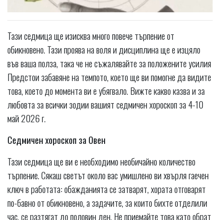
Тази седмица ще изисква много повече търпение от
обикновено. Тази проява на воля и дисциплина ще е изцяло
във ваша полза, така че не съжалявайте за положените усилия
Предстои забавяне на темпото, което ще ви помогне да видите
това, което до момента ви е убягвало. Вижте какво казва и за
любовта за всички зодии вашият седмичен хороскоп за 4-10
май 2026 г.
Седмичен хороскоп за Овен
Тази седмица ще ви е необходимо необичайно количество
търпение. Сякаш светът около вас умишлено ви хвърля гаечен
ключ в работата: обажданията се затварят, хората отговарят
по-бавно от обикновено, а задачите, за които бихте отделили
час, се разтягат до половин ден. Не приемайте това като обрат