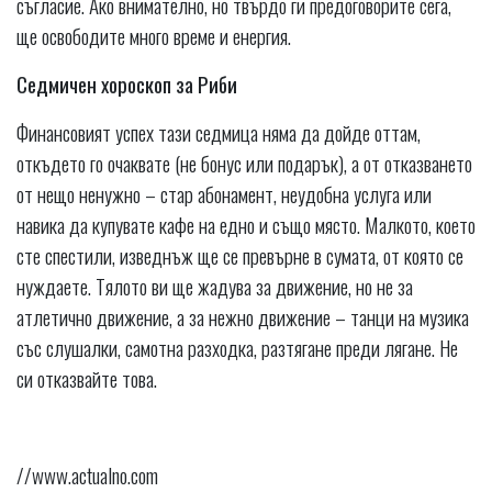
съгласие. Ако внимателно, но твърдо ги предоговорите сега,
ще освободите много време и енергия.
Седмичен хороскоп за Риби
Финансовият успех тази седмица няма да дойде оттам,
откъдето го очаквате (не бонус или подарък), а от отказването
от нещо ненужно – стар абонамент, неудобна услуга или
навика да купувате кафе на едно и също място. Малкото, което
сте спестили, изведнъж ще се превърне в сумата, от която се
нуждаете. Тялото ви ще жадува за движение, но не за
атлетично движение, а за нежно движение – танци на музика
със слушалки, самотна разходка, разтягане преди лягане. Не
си отказвайте това.
//www.actualno.com