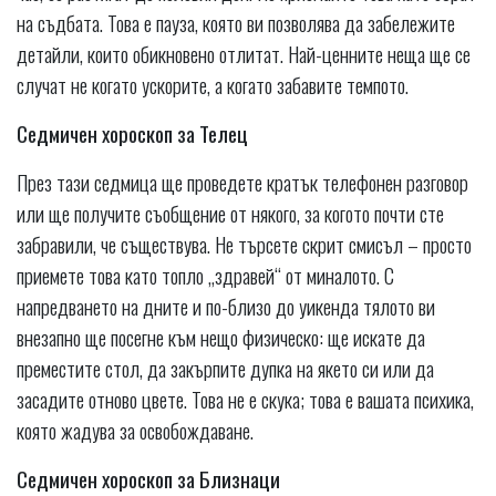
на съдбата. Това е пауза, която ви позволява да забележите
детайли, които обикновено отлитат. Най-ценните неща ще се
случат не когато ускорите, а когато забавите темпото.
Седмичен хороскоп за Телец
През тази седмица ще проведете кратък телефонен разговор
или ще получите съобщение от някого, за когото почти сте
забравили, че съществува. Не търсете скрит смисъл – просто
приемете това като топло „здравей“ от миналото. С
напредването на дните и по-близо до уикенда тялото ви
внезапно ще посегне към нещо физическо: ще искате да
преместите стол, да закърпите дупка на якето си или да
засадите отново цвете. Това не е скука; това е вашата психика,
която жадува за освобождаване.
Седмичен хороскоп за Близнаци