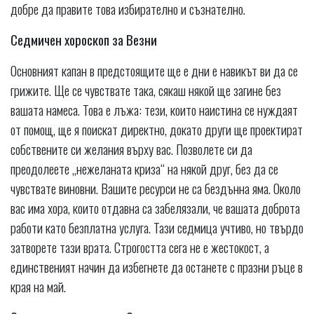
добре да правите това избирателно и съзнателно.
Седмичен хороскоп за Везни
Основният капан в предстоящите ще е дни е навикът ви да се
грижите. Ще се чувствате така, сякаш някой ще загине без
вашата намеса. Това е лъжа: тези, които наистина се нуждаят
от помощ, ще я поискат директно, докато други ще проектират
собствените си желания върху вас. Позволете си да
преодолеете „нежеланата криза“ на някой друг, без да се
чувствате виновни. Вашите ресурси не са бездънна яма. Около
вас има хора, които отдавна са забелязали, че вашата доброта
работи като безплатна услуга. Тази седмица учтиво, но твърдо
затворете тази врата. Строгостта сега не е жестокост, а
единственият начин да избегнете да останете с празни ръце в
края на май.