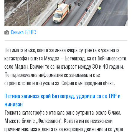
Снимка: БГНЕС
Петимата мъже, които загинаха вчера сутринта в ужасната
катастрофа на пътя Мездра – Ботевград, са от бойчиновското
село Мадан. Всички те са на възраст между 30 и 40 години.
По първоначална информация се занимавали със
строителство и пътували за София към поредния обект.
Петима загинаха край Ботевград, ударили са се ТИР и
миниван
Тежката катастрофа е станала рано сутринта, около 6 часа.
Мъжете били с „Фолксваген“. Колата им по неизяснени
причини навлиза в лентата за насрещно движение и се удря