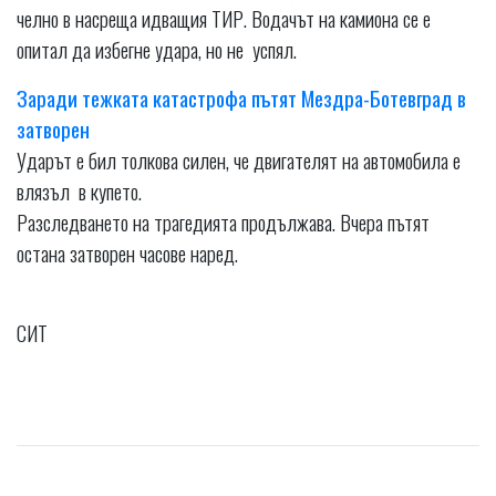
челно в насреща идващия ТИР. Водачът на камиона се е
опитал да избегне удара, но не успял.
Заради тежката катастрофа пътят Мездра-Ботевград в
затворен
Ударът е бил толкова силен, че двигателят на автомобила е
влязъл в купето.
Разследването на трагедията продължава. Вчера пътят
остана затворен часове наред.
СИТ