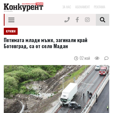
ЗА НАС
АБОНАМЕНТ
РЕКЛАМА
КРИМИ
Петимата млади мъже, загинали край
Ботевград, са от село Мадан
02 май