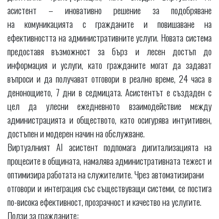
асистент – иновативно решение за подобряване
на комуникацията с гражданите и повишаване на
ефективността на административните услуги. Новата система
предоставя възможност за бърз и лесен достъп до
информация и услуги, като гражданите могат да задават
въпроси и да получават отговори в реално време, 24 часа в
денонощието, 7 дни в седмицата. Асистентът е създаден с
цел да улесни ежедневното взаимодействие между
администрацията и обществото, като осигурява интуитивен,
достъпен и модерен начин на обслужване.
Виртуалният AI асистент подпомага дигитализацията на
процесите в общината, намалява административната тежест и
оптимизира работата на служителите. Чрез автоматизирани
отговори и интеграция със съществуващи системи, се постига
по-висока ефективност, прозрачност и качество на услугите.
Ползи за гражданите: