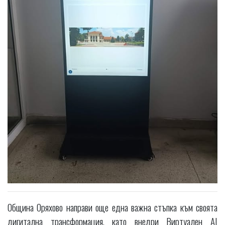
Община Оряхово направи още една важна стъпка към своята
дигитална трансформация, като внедри Виртуален AI