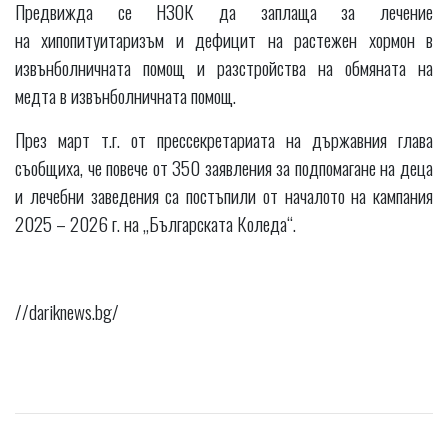
Предвижда се НЗОК да заплаща за лечение
на хипопитуитаризъм и дефицит на растежен хормон в
извънболничната помощ и разстройства на обмяната на
медта в извънболничната помощ.
През март т.г. от прессекретариата на държавния глава
съобщиха, че повече от 350 заявления за подпомагане на деца
и лечебни заведения са постъпили от началото на кампания
2025 – 2026 г. на „Българската Коледа“.
//dariknews.bg/