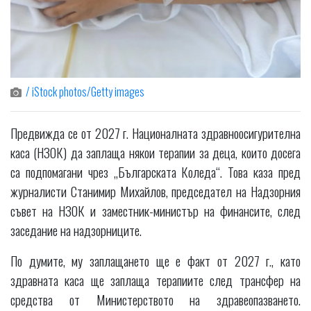
/ iStock photos/Getty images
Предвижда се от 2027 г. Националната здравноосигурителна
каса (НЗОК) да заплаща някои терапии за деца, които досега
са подпомагани чрез „Българската Коледа“. Това каза пред
журналисти Станимир Михайлов, председател на Надзорния
съвет на НЗОК и заместник-министър на финансите, след
заседание на надзорниците.
По думите, му заплащането ще е факт от 2027 г., като
здравната каса ще заплаща терапиите след трансфер на
средства от Министерството на здравеопазването.