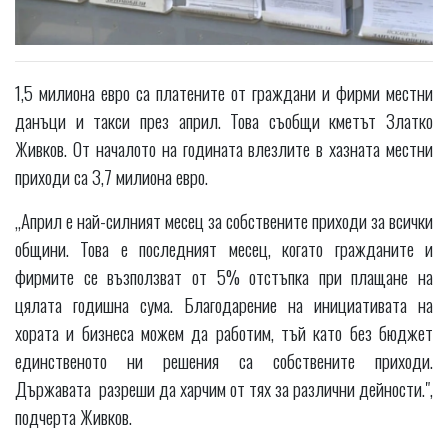
1,5 милиона евро са платените от граждани и фирми местни
данъци и такси през април. Това съобщи кметът Златко
Живков. От началото на годината влезлите в хазната местни
приходи са 3,7 милиона евро.
„Април е най-силният месец за собствените приходи за всички
общини. Това е последният месец, когато гражданите и
фирмите се възползват от 5% отстъпка при плащане на
цялата годишна сума. Благодарение на инициативата на
хората и бизнеса можем да работим, тъй като без бюджет
единственото ни решения са собствените приходи.
Държавата разреши да харчим от тях за различни дейности.",
подчерта Живков.