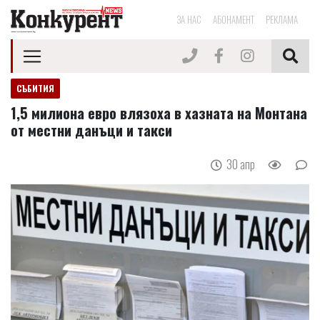
ЗА НАС
АБОНАМЕНТ
РЕКЛАМА
СЪБИТИЯ
1,5 милиона евро влязоха в хазната на Монтана
от местни данъци и такси
30 апр