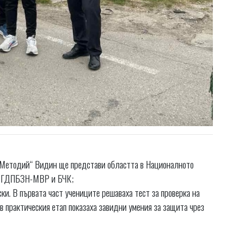
 и Методий“ Видин ще представи областта в Националното
Н, ГДПБЗН-МВР и БЧК;
ки. В първата част учениците решаваха тест за проверка на
 в практическия етап показаха завидни умения за защита чрез