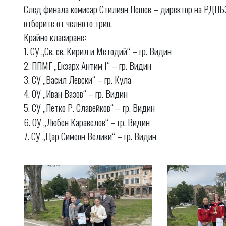
След финала комисар Стилиян Пешев – директор на РДПБЗН
отборите от челното трио.
Крайно класиране:
1. СУ „Св. св. Кирил и Методий“ – гр. Видин
2. ППМГ „Екзарх Антим I“ – гр. Видин
3. СУ „Васил Левски“ – гр. Кула
4. ОУ „Иван Вазов“ – гр. Видин
5. СУ „Петко Р. Славейков“ – гр. Видин
6. ОУ „Любен Каравелов“ – гр. Видин
7. СУ „Цар Симеон Велики“ – гр. Видин