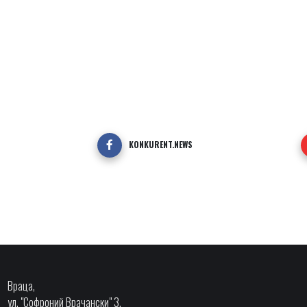
KONKURENT.NEWS
Враца,
ул. "Софроний Врачански" 3,