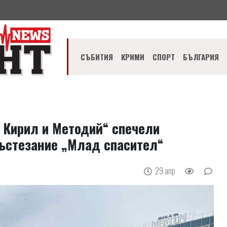
СЪБИТИЯ
КРИМИ
СПОРТ
БЪЛГАРИЯ
. Кирил и Методий“ спечели
състезание „Млад спасител“
29 апр