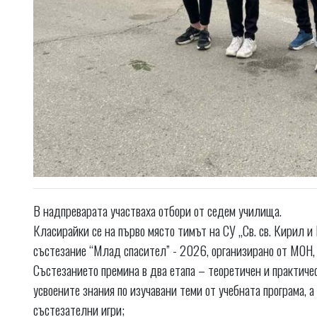
В надпреварата участваха отбори от седем училища.
Класирайки се на първо място тимът на СУ „Св. св. Кирил
състезание “Млад спасител” - 2026, организирано от МО
Състезанието премина в два етапа – теоретичен и практичес
усвоените знания по изучавани теми от учебната програма, а
състезателни игри;