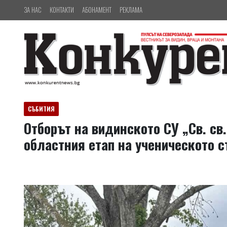
ЗА НАС
КОНТАКТИ
АБОНАМЕНТ
РЕКЛАМА
СЪБИТИЯ
Отборът на видинското СУ „Св. св
областния етап на ученическото 