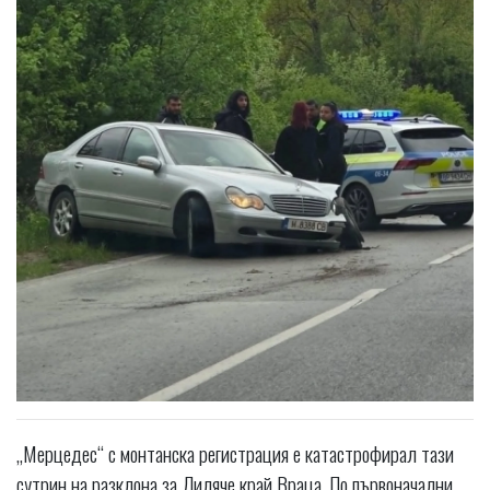
„Мерцедес“ с монтанска регистрация е катастрофирал тази
сутрин на разклона за Лиляче край Враца. По първоначални