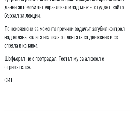
данни автомобилът управлявал млад мъж - студент, който
бързал за лекции.
По неизяснени за момента причини водачът загубил контрол
над волана, колата излязла от лентата за движение и се
спряла в канавка.
Шофьорът не е пострадал. Тестът му за алкохол е
отрицателен.
СИТ