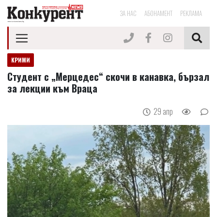
ЗА НАС
АБОНАМЕНТ
РЕКЛАМА
КРИМИ
Студент с „Мерцедес“ скочи в канавка, бързал
за лекции към Враца
29 апр