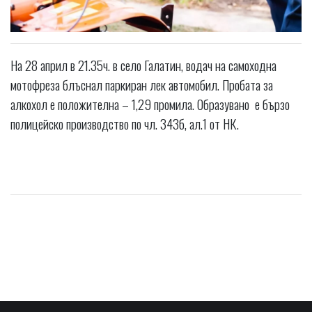
На 28 април в 21.35ч. в село Галатин, водач на самоходна
мотофреза блъснал паркиран лек автомобил. Пробата за
алкохол е положителна – 1,29 промила. Образувано е бързо
полицейско производство по чл. 343б, ал.1 от НК.