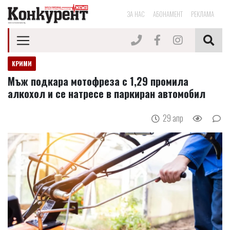
ЗА НАС
АБОНАМЕНТ
РЕКЛАМА
КРИМИ
Мъж подкара мотофреза с 1,29 промила
алкохол и се натресе в паркиран автомобил
29 апр