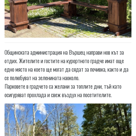
Общинската администрация на Вършец направи нов кът за
отдих. Жителите и гостите на курортното градче имат още
едно място на което ще могат да сядат за почивка, както и да
се полюбуват на зеленината наоколо.
Парковете в градчето са желани за топлите дни, тъй като
осигуряват прохлада и свеж въздух на посетителите.