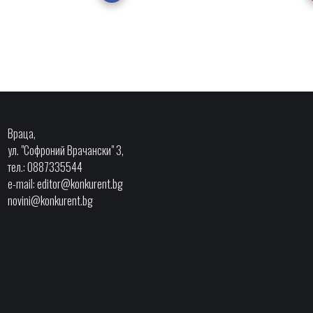
Враца,
ул. "Софроний Врачански" 3,
тел.: 0887335544
e-mail:
editor@konkurent.bg
novini@konkurent.bg