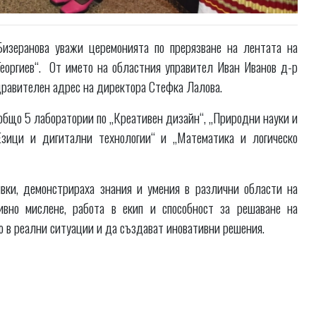
изеранова уважи церемонията по прерязване на лентата на
еоргиев“. От името на областния управител Иван Иванов д-р
дравителен адрес на директора Стефка Лалова.
общо 5 лаборатории по „Креативен дизайн“, „Природни науки и
„Езици и дигитални технологии“ и „Математика и логическо
вки, демонстрираха знания и умения в различни области на
тивно мислене, работа в екип и способност за решаване на
то в реални ситуации и да създават иновативни решения.