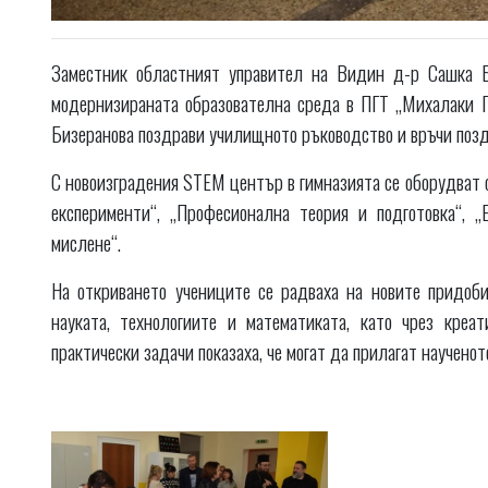
Заместник областният управител на Видин д-р Сашка Б
модернизираната образователна среда в ПГТ „Михалаки Г
Бизеранова поздрави училищното ръководство и връчи поз
С новоизградения STEM център в гимназията се оборудват 
експерименти“, „Професионална теория и подготовка“, 
мислене“.
На откриването учениците се радваха на новите придоби
науката, технологиите и математиката, като чрез креа
практически задачи показаха, че могат да прилагат научено