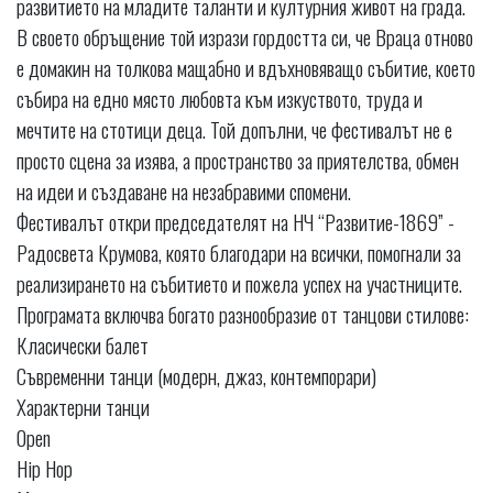
развитието на младите таланти и културния живот на града.
В своето обръщение той изрази гордостта си, че Враца отново
е домакин на толкова мащабно и вдъхновяващо събитие, което
събира на едно място любовта към изкуството, труда и
мечтите на стотици деца. Той допълни, че фестивалът не е
просто сцена за изява, а пространство за приятелства, обмен
на идеи и създаване на незабравими спомени.
Фестивалът откри председателят на НЧ “Развитие-1869” -
Радосвета Крумова, която благодари на всички, помогнали за
реализирането на събитието и пожела успех на участниците.
Програмата включва богато разнообразие от танцови стилове:
Класически балет
Съвременни танци (модерн, джаз, контемпорари)
Характерни танци
Open
Hip Hop