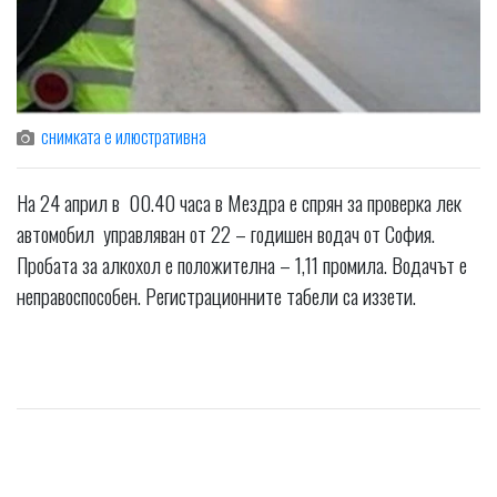
снимката е илюстративна
На 24 април в 00.40 часа в Мездра е спрян за проверка лек
автомобил управляван от 22 – годишен водач от София.
Пробата за алкохол е положителна – 1,11 промила. Водачът е
неправоспособен. Регистрационните табели са иззети.