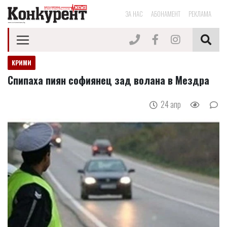
ЗА НАС
АБОНАМЕНТ
РЕКЛАМА
КРИМИ
Спипаха пиян софиянец зад волана в Мездра
24 апр