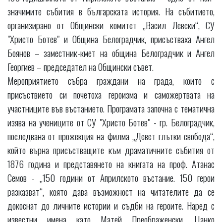
значимите събития в българската история. На събитието,
организирано от Общински комитет „Васил Левски“, СУ
"Христо Ботев" и Община Белоградчик, присъстваха Ангел
Боянов – заместник-кмет на община Белоградчик и Ангел
Георгиев – председател на Общински съвет.
Мероприятието събра граждани на града, които с
присъствието си почетоха героизма и саможертвата на
участниците във въстанието. Програмата започна с тематична
изява на учениците от СУ "Христо Ботев" - гр. Белоградчик,
последвана от прожекция на филма „Девет глътки свобода“,
който върна присъстващите към драматичните събития от
1876 година и представянето на книгата на проф. Атанас
Семов - „150 години от Априлското въстание. 150 герои
разказват“, която дава възможност на читателите да се
докоснат до личните истории и съдби на героите. Наред с
известни имена като Матей Преображенски, Цанко