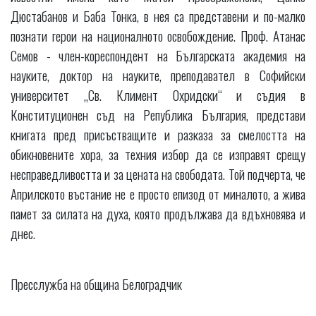
Дюстабанов и Баба Тонка, в нея са представени и по-малко
познати герои на националното освобождение. Проф. Атанас
Семов - член-кореспондент на Българската академия на
науките, доктор на науките, преподавател в Софийски
университет „Св. Климент Охридски“ и съдия в
Конституционен съд на Република България, представи
книгата пред присъстващите и разказа за смелостта на
обикновените хора, за техния избор да се изправят срещу
несправедливостта и за цената на свободата. Той подчерта, че
Априлското въстание не е просто епизод от миналото, а жива
памет за силата на духа, която продължава да вдъхновява и
днес.
Пресслужба на община Белоградчик