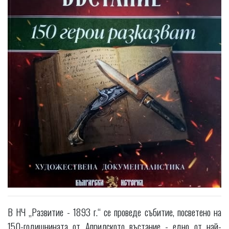
В НЧ „Развитие - 1893 г.“ се проведе събитие, посветено на
150-годишнината от Априлското въстание - едно от най-