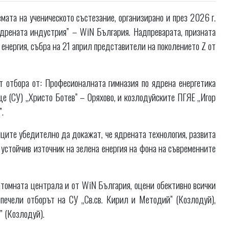
емата на ученическото състезание, организирано и през 2026 г.
дрената индустрия” – WiN България. Надпреварата, призната
енергия, събра на 21 април представители на поколението Z от
т отбора от: Професионалната гимназия по ядрена енергетика
 (СУ) „Христо Ботев” – Оряхово, и козлодуйските ПГЯЕ „Игор
”.
ците убедително да докажат, че ядрената технология, развита
устойчив източник на зелена енергия на фона на съвременните
атомната централа и от WiN България, оцени обективно всички
печели отборът на СУ „Св.св. Кирил и Методий” (Козлодуй),
” (Козлодуй).