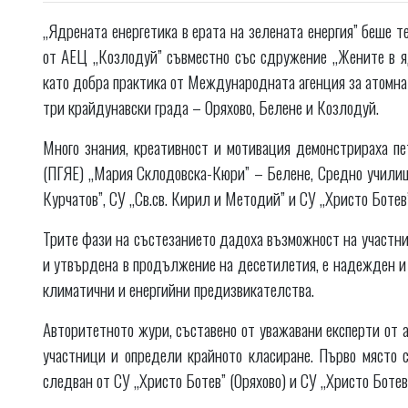
„Ядрената енергетика в ерата на зелената енергия” беше т
от АЕЦ „Козлодуй” съвместно със сдружение „Жените в я
като добра практика от Международната агенция за атомна 
три крайдунавски града – Оряхово, Белене и Козлодуй.
Много знания, креативност и мотивация демонстрираха пе
(ПГЯЕ) „Мария Склодовска-Кюри” – Белене, Средно училище
Курчатов”, СУ „Св.св. Кирил и Методий” и СУ „Христо Ботев
Трите фази на състезанието дадоха възможност на участни
и утвърдена в продължение на десетилетия, е надежден и 
климатични и енергийни предизвикателства.
Авторитетното жури, съставено от уважавани експерти от 
участници и определи крайното класиране. Първо място с
следван от СУ „Христо Ботев” (Оряхово) и СУ „Христо Ботев