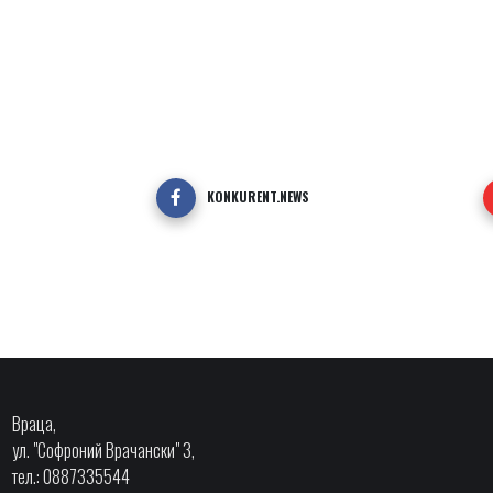
KONKURENT.NEWS
Враца,
ул. "Софроний Врачански" 3,
тел.: 0887335544