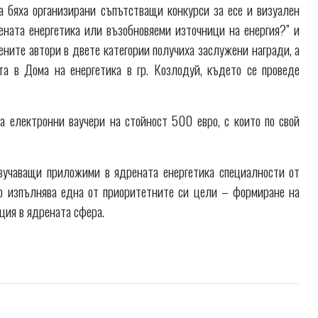
 бяха организирани съпътстващи конкурси за есе и визуален
ената енергетика или възобновяеми източници на енергия?” и
ените автори в двете категории получиха заслужени награди, а
а в Дома на енергетика в гр. Козлодуй, където се проведе
 електронни ваучери на стойност 500 евро, с които по свой
зучаващи приложими в ядрената енергетика специалности от
о изпълнява една от приоритетните си цели – формиране на
ция в ядрената сфера.