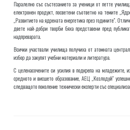
Паралелно със състезанието за ученици от петте училища
електронен продукт, посветени съответно на темите „Ядр
„Развитието на ядрената енергетика през годините”. Отлич
двете най-добри творби бяха представени пред публикат
надпреварата.
Всички участвали училища получиха от атомната централа
избор да закупят учебни материали и литература.
С целенасочените си усилия в подкрепа на младежите, и
средното и висшето образование, АЕЦ „Козлодуй” успешн
следващото поколение технически експерти със специализа