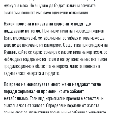
мускулна маса. Не е нужно да бъдат налични всичките
симптоми, понякога има само единични оплаквания.
Някои промени в нивата на хормоните водят до
наддаване на тегло.
При ниски нива на тиреоиден хормон
(хипотиреоидизъм), метаболизмът се забавя и това може да
доведе до покачване на килограми. Също така при синдром на
Кушинг, който се характеризира с високи нива на кортизол, се
наблюдава наддаване на тегло и натрупване на мастна тъкан
предилекционно в областта на корема, лицето, понякога в
задната част на врата и гърдите.
По време на менопаузата много жени наддават тегло
поради хормонални промени, които забавят
метаболизма.
Този вид хормонални промени е естествен и
очаквана част от живота. Определени периоди от живота
причиняват по-драматични промени и колебания в хормоните