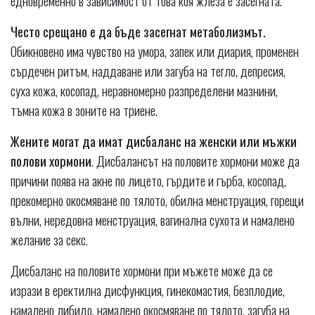
едновременно в зависимост от това коя жлеза е засегната.
Често срещано е да бъде засегнат метаболизмът.
Обикновено има чувство на умора, запек или диария, променен
сърдечен ритъм, наддаване или загуба на тегло, депресия,
суха кожа, косопад, неравномерно разпределени мазнини,
тъмна кожа в зоните на триене.
Жените могат да имат дисбаланс на женски или мъжки
полови хормони
. Дисбалансът на половите хормони може да
причини поява на акне по лицето, гърдите и гърба, косопад,
прекомерно окосмяване по тялото, обилна менструация, горещи
вълни, нередовна менструация, вагинална сухота и намалено
желание за секс.
Дисбаланс на половите хормони при мъжете може да се
изрази в еректилна дисфункция, гинекомастия, безплодие,
намалено либидо, намалено окосмяване по тялото, загуба на