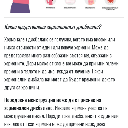
Какво представлява хормоналният дисбаланс?
Хормонален дисбаланс се получава, когато има високи или
ниски стойности от един или повече хормони. Може да
представлява много разнообразни състояния, свързани с
хормоните. Дори малко отклонение може да причини големи
промени в тялото и да има нужда от лечение. Някои
хормонални дисбаланси могат да бъдат временни, докато
други са хронични.
Нередовна менструация може да е признак на
хормонален дисбаланс.
Няколко хормона участват в
менструалния цикъл. Поради това, дисбалансът в един или
няколко от тези хормони може да причини нередовна