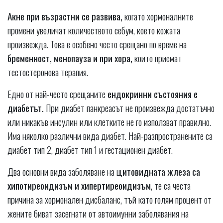
Акне при възрастни се развива,
когато хормоналните
промени увеличат количеството себум, което кожата
произвежда. Това е особено често срещано по време на
бременност, менопауза и при хора,
които приемат
тестостеронова терапия.
Едно от най-често срещаните
ендокринни състояния е
диабетът.
При диабет панкреасът не произвежда достатъчно
или никакъв инсулин или клетките не го използват правилно.
Има няколко различни вида диабет. Най-разпространените са
диабет тип 2, диабет тип 1 и гестационен диабет.
Два основни вида заболяване на щ
итовидната жлеза са
хипотиреоидизъм и хипертиреоидизъм
, те са честа
причина за хормонален дисбаланс, тъй като голям процент от
жените биват засегнати от автоимунни заболявания на