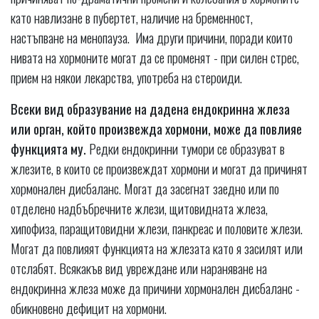
като навлизане в пубертет, наличие на бременност,
настъпване на менопауза. Има други причини, поради които
нивата на хормоните могат да се променят - при силен стрес,
прием на някои лекарства, употреба на стероиди.
Всеки вид образувание на дадена ендокринна жлеза
или орган, който произвежда хормони, може да повлияе
функцията му.
Редки ендокринни тумори се образуват в
жлезите, в които се произвеждат хормони и могат да причинят
хормонален дисбаланс. Могат да засегнат заедно или по
отделено надбъбречните жлези, щитовидната жлеза,
хипофиза, паращитовидни жлези, панкреас и половите жлези.
Могат да повлияят функцията на жлезата като я засилят или
отслабят. Всякакъв вид увреждане или нараняване на
ендокринна жлеза може да причини хормонален дисбаланс -
обикновено дефицит на хормони.