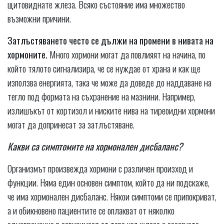
щитовиднате жлеза. Всяко състояние има множество
възможни причини.
Затлъстяването често се дължи на промени в нивата на
хормоните.
Много хормони могат да повлияят на начина, по
който тялото сигнализира, че се нуждае от храна и как ще
използва енергията, така че може да доведе до наддаване на
тегло под формата на съхранение на мазнини. Например,
излишъкът от кортизол и ниските нива на тиреоидни хормони
могат да допринесат за затлъстяване.
Какви са симптомите на хормонален дисбаланс?
Организмът произвежда хормони с различен произход и
функции. Няма един основен симптом, който да ни подскаже,
че има хормонален дисбаланс. Някои симптоми се припокриват,
а и обикновено пациентите се оплакват от няколко