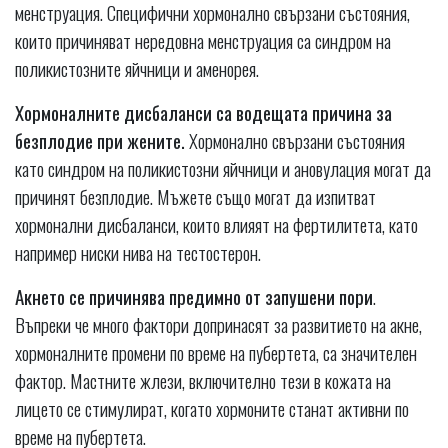
менструация. Специфични хормонално свързани състояния,
които причиняват нередовна менструация са синдром на
поликистозните яйчници и аменорея.
Хормоналните дисбаланси са водещата причина за
безплодие при жените.
Хормонално свързани състояния
като синдром на поликистозни яйчници и ановулация могат да
причинят безплодие. Мъжете също могат да изпитват
хормонални дисбаланси, които влияят на фертилитета, като
например ниски нива на тестостерон.
Акнето се причинява предимно от запушени пори
.
Въпреки че много фактори допринасят за развитието на акне,
хормоналните промени по време на пубертета, са значителен
фактор. Мастните жлези, включително тези в кожата на
лицето се стимулират, когато хормоните станат активни по
време на пубертета.