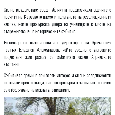
Силно въздействие сред публиката предизвикаха сцените с
прочита на Кървавото писмо и полагането на революционната
клетва, които превърнаха двора на училището в място на
съпреживяване на историческите събития.
Режисьор на възстановката е директорът на Врачанския
театър Владлен Александров, който заедно с актьорите
представи жив разказ за събитията около Априлското
въстание.
Събитието премина при голям интерес и силни аплодисменти
от всички присъстващи, като се превърна в запомнящ се начин
за отбелязване на важната годишнина.