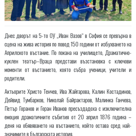
Днес дворът на 5-то ОУ „Иван Вазов“ в София се превърна в
сцена на жива история по повод 150 години от избухването на
Априлското въстание. По покана на училището, Драматично-
куклен театър–Враца представи възстановка с ключови
моменти от въстанието, която събра ученици, учители и
родители.
Актьорите Христо Тенчев, Ива Жайгарова, Калин Костадинов,
Дейвид Тумбарков, Николай Байрактаров, Малинка Ганчева,
Петър Горанов и Горан Иванов пресъздадоха с изключителна
емоция драматичните събития от 20 април 1876 година –
деня на обявяването на въстанието, който остава сред най-
значимите в българската история.