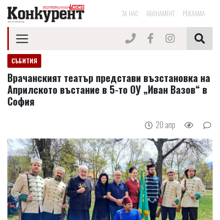
ЗА НАС
АБОНАМЕНТ
РЕКЛАМА
СЪБИТИЯ
Врачанският театър представи възстановка на
Априлското въстание в 5-то ОУ „Иван Вазов“ в
София
20 апр