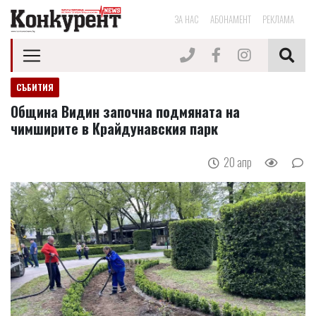
ЗА НАС
АБОНАМЕНТ
РЕКЛАМА
СЪБИТИЯ
Община Видин започна подмяната на
чимширите в Крайдунавския парк
20 апр