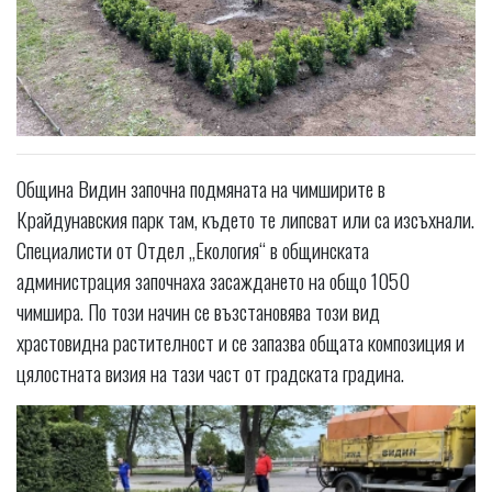
Община Видин започна подмяната на чимширите в
Крайдунавския парк там, където те липсват или са изсъхнали.
Специалисти от Отдел „Екология“ в общинската
администрация започнаха засаждането на общо 1050
чимшира. По този начин се възстановява този вид
храстовидна растителност и се запазва общата композиция и
цялостната визия на тази част от градската градина.