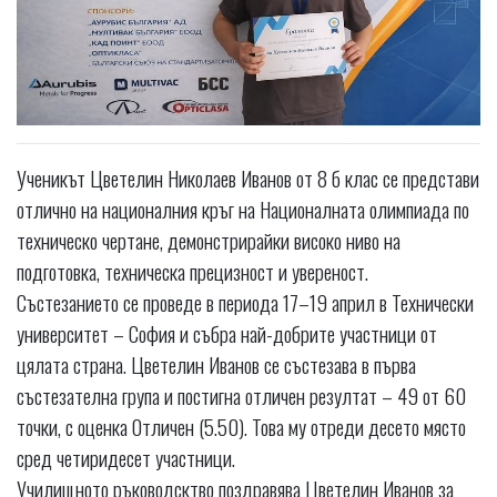
Ученикът Цветелин Николаев Иванов от 8 б клас се представи
отлично на националния кръг на Националната олимпиада по
техническо чертане, демонстрирайки високо ниво на
подготовка, техническа прецизност и увереност.
Състезанието се проведе в периода 17–19 април в Технически
университет – София и събра най-добрите участници от
цялата страна. Цветелин Иванов се състезава в първа
състезателна група и постигна отличен резултат – 49 от 60
точки, с оценка Отличен (5.50). Това му отреди десето място
сред четиридесет участници.
Училищното ръководсктво поздравява Цветелин Иванов за