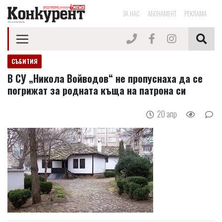
ЗА НАС
АБОНАМЕНТ
РЕКЛАМА
СЪБИТИЯ
В СУ „Никола Войводов“ не пропуснаха да се
погрижат за родната къща на патрона си
20 апр