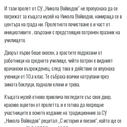
И тази пролет от СУ „Никола Войводов“ не пропуснаха да се
погрижат за къщата музей на Никола Войводов, намираща се в
центъра на града ни. Пролетното почистване е и част от
инициативите , свързани с предстоящия патронен празник на
училището.
Дворът първо беше окосен, а храстите подрязани от
работници на средното училище, чийто патрон е видният
врачански възрожденец, след това в действие се впуснаха
ученици от 10.а клас. Те събраха всички натрупани през
зимата боклуци, паднали клони и трева.
Къщата музей отново привлича погледите със своя двор,
красиво оцветен от пролетта, и е готова да посрещне
участниците в осмото издание на традиционния за СУ
„Никола Войводов“ рецитал „С история и поезия“, който ще се