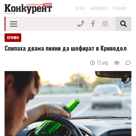
ЗА НАС
АБОНАМЕНТ
РЕКЛАМА
КРИМИ
Спипаха двама пияни да шофират в Криводол
13 апр