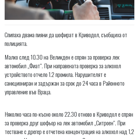
Спипаха двама пияни да шофират в Криводол, съобщиха от
полицията.
Малко след 10.30 на Великден е спрян за проверка лек
автомобил „Фиат“. При направената проверка за алкохол
устройството отчело 1.2 промила. Нарушителят е
санкциониран и задържан за срок до 24 часа в Районното
управление във Враца.
Няколко часа по-късно около 22.30 отново в Криводол е спрян
за проверка друг шофьор на лек автомобил „Ситроен“. При
тестване с дрегер е отчетена концентрация на алкохол над 1,2