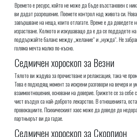
Времето е ресурс, който не може да бъде възстановен с ник
ви дадат разрешение. Поемете контрол над живота си. Нова
завършване на неща, които отлагате. Време е да доведете
израстване. Колкото и изкушаващо да е да се поддадете на
поддържайте баланс между „желание“ и „нужда“. Не забрав
голяма мечта малко по-късно.
Седмичен хороскоп за Везни
Тялото ви жадува за прочистване и релаксация, така че про
Това е подходящ момент за искрени разговори на вечеря и 
взаимоотношения, основани на доверие. Грижете се за себе
чист въздух са най-доброто лекарство. В отношенията, ост
провокациите. Психическият хаос може да доведе до недора
партньорът ви да гадае.
Седмичен хороскоп за Скорпион