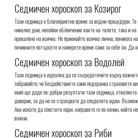
Седмичен хороскоп за Козирог
Тази седмица е благоприятно време за водни процедури. Т
няколко дни, носейки облекчение както на тялото, така и н
прекалено на всичко. Не приемайте всичко лично, понякога н
почивните потърсете и намерете време само за себе си. Да о
Седмичен хороскоп за Водолей
Тази седмица е идеална да се съсредоточите върху важното
забравяйте, че бездействието само подхранва страховете ви
екип ще даде по-добри резултати тази седмица, отколкото д
доверие, за да не се страхувате да споделяте идеи. Възмо
Ако искате да спестите пари, направете го по начин, който н
важни.
Седмичен хороскоп за Риби