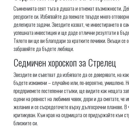
Съмненията сеят тъга в душата и отнемат възможности. Дей
ресурсите си. Избягвайте да поемате твърде много отговорно
делегирате задачи. Звездите казват, че инвестирането в с
успешната инвестиция и ще даде отлични резултати в бъдещ
Тялото ви ще ви благодари за кратките почивки. Вкъщи се о
забравяйте да бъдете любящи.
Седмичен хороскоп за Стрелец
Звездите ви съветват да избягвате да се доверявате, на к
бъдете измамени – случайно или, по-вероятно, умишлено. Н
предприемете постепенни стъпки, ще видите как нещата зап
сцени на ревност на любимия човек, дори и да смятате, че 
желания и се съсредоточете върху дългосрочни планове. В
критикуван. Към края на седмицата се придържайте към стр
близките си.