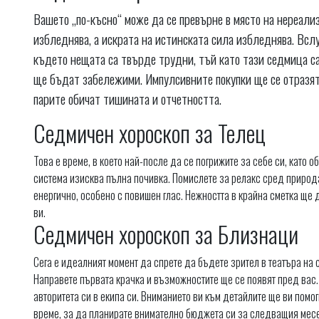
Вашето „по-късно“ може да се превърне в място на нереали
избледнява, а искрата на истинската сила избледнява. Вслуш
където нещата са твърде трудни, тъй като тази седмица с
ще бъдат забележими. Импулсивните покупки ще се отразят 
парите обичат тишината и отчетността.
Седмичен хороскоп за Телец
Това е време, в което най-после да се погрижите за себе си, като 
система изисква пълна почивка. Помислете за релакс сред природа
енергично, особено с повишен глас. Нежността в крайна сметка ще 
ви.
Седмичен хороскоп за Близнаци
Сега е идеалният момент да спрете да бъдете зрител в театъра на
Направете първата крачка и възможностите ще се появят пред вас
авторитета си в екипа си. Вниманието ви към детайлите ще ви помо
време, за да планирате внимателно бюджета си за следващия месе