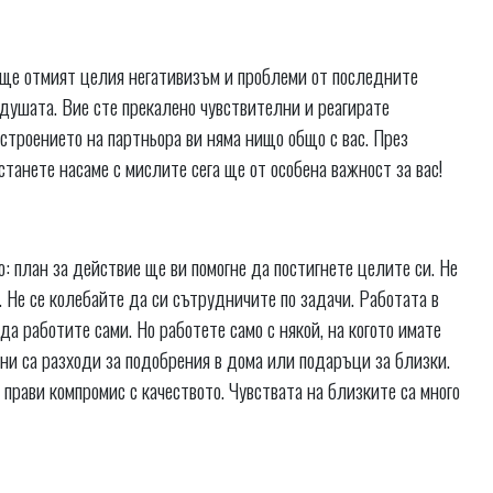
е ще отмият целия негативизъм и проблеми от последните
а душата. Вие сте прекалено чувствителни и реагирате
астроението на партньора ви няма нищо общо с вас. През
станете насаме с мислите сега ще от особена важност за вас!
: план за действие ще ви помогне да постигнете целите си. Не
. Не се колебайте да си сътрудничите по задачи. Работата в
а работите сами. Но работете само с някой, на когото имате
жни са разходи за подобрения в дома или подаръци за близки.
е прави компромис с качеството. Чувствата на близките са много