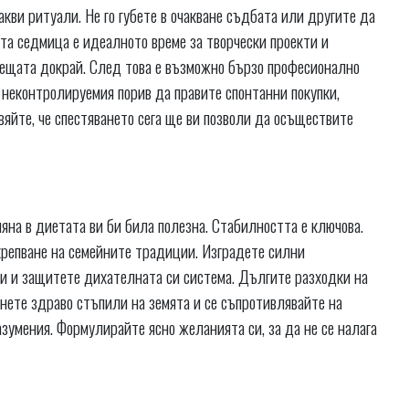
акви ритуали. Не го губете в очакване съдбата или другите да
та седмица е идеалното време за творчески проекти и
 нещата докрай. След това е възможно бързо професионално
 неконтролируемия порив да правите спонтанни покупки,
яйте, че спестяването сега ще ви позволи да осъществите
мяна в диетата ви би била полезна. Стабилността е ключова.
укрепване на семейните традиции. Изградете силни
 си и защитете дихателната си система. Дългите разходки на
анете здраво стъпили на земята и се съпротивлявайте на
зумения. Формулирайте ясно желанията си, за да не се налага