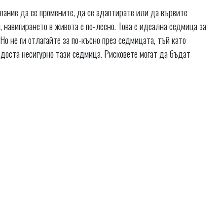
лание да се промените, да се адаптирате или да вървите
, навигирането в живота е по-лесно. Това е идеална седмица за
о не ги отлагайте за по-късно през седмицата, тъй като
 доста несигурно тази седмица. Рисковете могат да бъдат