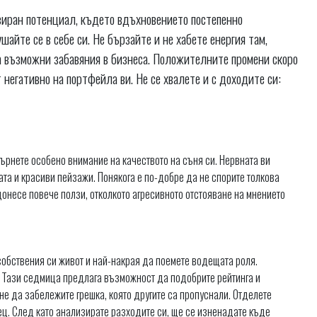
зиран потенциал, където вдъхновението постепенно
айте се в себе си. Не бързайте и не хабете енергия там,
а възможни забавяния в бизнеса. Положителните промени скоро
негативно на портфейла ви. Не се хвалете и с доходите си:
обърнете особено внимание на качеството на съня си. Нервната ви
та и красиви пейзажи. Понякога е по-добре да не спорите толкова
донесе повече ползи, отколкото агресивното отстояване на мнението
 собствения си живот и най-накрая да поемете водещата роля.
. Тази седмица предлага възможност да подобрите рейтинга и
гне да забележите грешка, която другите са пропуснали. Отделете
ц. След като анализирате разходите си, ще се изненадате къде