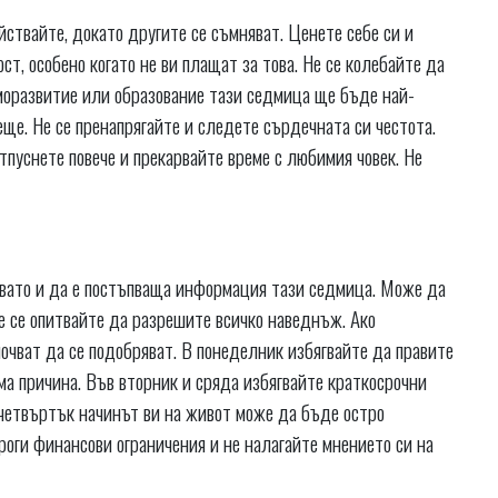
ствайте, докато другите се съмняват. Ценете себе си и
ст, особено когато не ви плащат за това. Не се колебайте да
аморазвитие или образование тази седмица ще бъде най-
е. Не се пренапрягайте и следете сърдечната си честота.
тпуснете повече и прекарвайте време с любимия човек. Не
аквато и да е постъпваща информация тази седмица. Може да
е се опитвайте да разрешите всичко наведнъж. Ако
очват да се подобряват. В понеделник избягвайте да правите
има причина. Във вторник и сряда избягвайте краткосрочни
 четвъртък начинът ви на живот може да бъде остро
оги финансови ограничения и не налагайте мнението си на