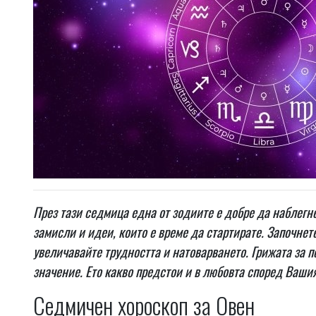
През тази седмица една от зодиите е добре да наблегн
замисли и идеи, които е време да стартирате. Започнете
увеличавайте трудността и натоварването. Грижата за 
значение. Ето какво предстои и в любовта според Вашия
Седмичен хороскоп за Овен