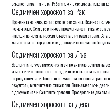
всъщност отиват парите ви. Работата, която сте свършили, ще ви д
Седмичен хороскоп за Рак
Промяната не идва, когато сме готови за нея. Всичко се случ
поемем риск. Сега сте в пикова продуктивност, така че се въ
награди до края на месеца. Съдбата е на ваша страна. Сега
да изплатите стар дълг или да получите неочакван бонус на
Седмичен хороскоп за Лъв
Вселената не чува намеренията ви, но активно реагира на в
момент или възможност – създайте ги с първата си стъпка.
на репутацията ви. Говорете по-малко за планове и правете п
резултати, включително финансови. Вниманието към детай
с документите и банковите преводи. Проверявайте два пъти 
Седмичен хороскоп за Дева