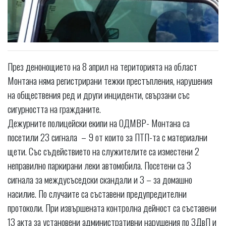
През денонощието на 8 април на територията на област
Монтана няма регистрирани тежки престъпления, нарушения
на обществения ред и други инциденти, свързани със
сигурността на гражданите.
Дежурните полицейски екипи на ОДМВР- Монтана са
посетили 23 сигнала – 9 от които за ПТП-та с материални
щети. Със съдействието на служителите са изместени 2
неправилно паркирани леки автомобила. Посетени са 3
сигнала за междусъседски скандали и 3 – за домашно
насилие. По случаите са съставени предупредителни
протоколи. При извършената контролна дейност са съставени
13 акта за установени административни нарушения по ЗДвП и