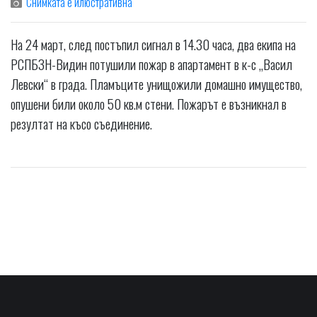
Снимката е илюстративна
На 24 март, след постъпил сигнал в 14.30 часа, два екипа на
РСПБЗН-Видин потушили пожар в апартамент в к-с „Васил
Левски“ в града. Пламъците унищожили домашно имущество,
опушени били около 50 кв.м стени. Пожарът е възникнал в
резултат на късо съединение.