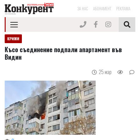
ЗА НАС
АБОНАМЕНТ
РЕКЛАМА
КРИМИ
Късо съединение подпали апартамент във
Видин
25 мар