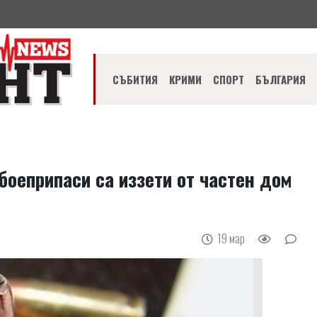
СЪБИТИЯ
КРИМИ
СПОРТ
БЪЛГАРИЯ
оеприпаси са иззети от частен дом
19 мар