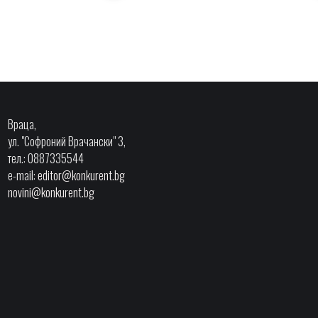
Враца,
ул. "Софроний Врачански" 3,
тел.: 0887335544
e-mail:
editor@konkurent.bg
novini@konkurent.bg