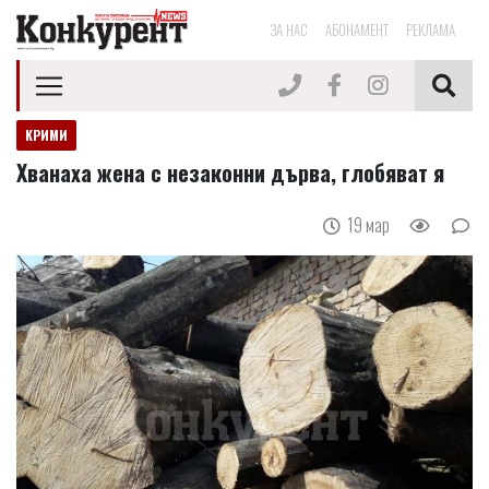
ЗА НАС
АБОНАМЕНТ
РЕКЛАМА
КРИМИ
Хванаха жена с незаконни дърва, глобяват я
19 мар