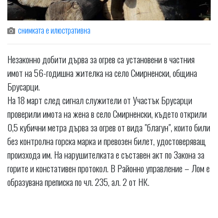
снимката е илюстративна
Незаконно добити дърва за огрев са установени в частния
имот на 56-годишна жителка на село Смирненски, община
Брусарци.
На 18 март след сигнал служители от Участък Брусарци
проверили имота на жена в село Смирненски, където открили
0,5 кубични метра дърва за огрев от вида "благун", които били
без контролна горска марка и превозен билет, удостоверяващ
произхода им. На нарушителката е съставен акт по Закона за
горите и констативен протокол. В Районно управление – Лом е
образувана преписка по чл. 235, ал. 2 от НК.