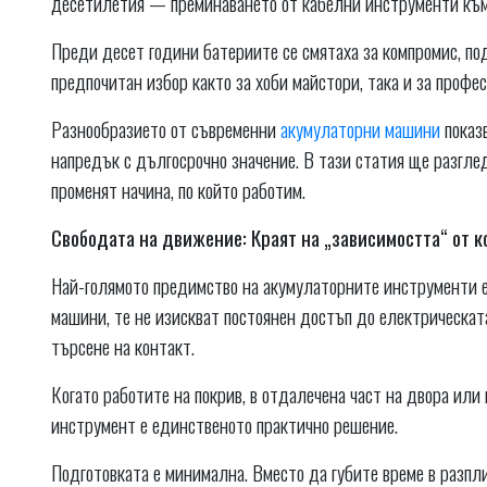
десетилетия — преминаването от кабелни инструменти към
Преди десет години батериите се смятаха за компромис, по
предпочитан избор както за хоби майстори, така и за профе
Разнообразието от съвременни
акумулаторни машини
показв
напредък с дългосрочно значение. В тази статия ще разгл
променят начина, по който работим.
Свободата на движение: Краят на „зависимостта“ от к
Най-голямото предимство на акумулаторните инструменти е
машини, те не изискват постоянен достъп до електрическа
търсене на контакт.
Когато работите на покрив, в отдалечена част на двора или
инструмент е единственото практично решение.
Подготовката е минимална. Вместо да губите време в разпли