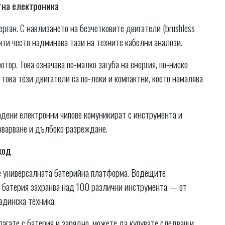
тна електроника
ерган. С навлизането на безчетковите двигатели (brushless
нти често надминава тази на техните кабелни аналози.
тор. Това означава по-малко загуба на енергия, по-ниско
това тези двигатели са по-леки и компактни, което намалява
дени електронни чипове комуникират с инструмента и
товарване и дълбоко разреждане.
ход
 е универсалната батерийна платформа. Водещите
а батерия захранва над 100 различни инструмента — от
адинска техника.
лагате с батерия и зарядно, можете да купувате следващи