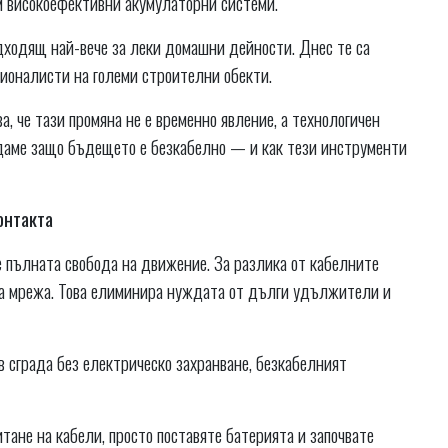
 високоефективни акумулаторни системи.
дходящ най-вече за леки домашни дейности. Днес те са
сионалисти на големи строителни обекти.
а, че тази промяна не е временно явление, а технологичен
едаме защо бъдещето е безкабелно — и как тези инструменти
онтакта
 пълната свобода на движение. За разлика от кабелните
та мрежа. Това елиминира нуждата от дълги удължители и
 в сграда без електрическо захранване, безкабелният
тане на кабели, просто поставяте батерията и започвате