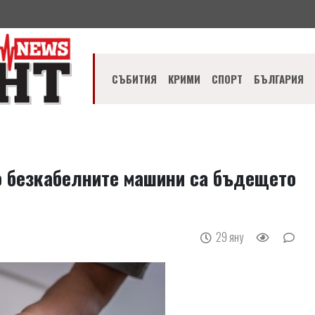
СЪБИТИЯ
КРИМИ
СПОРТ
БЪЛГАРИЯ
о безкабелните машини са бъдещето
29 яну