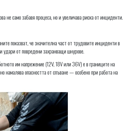
ва не само забавя процеса, но и увеличава риска от инциденти.
нните показват, че значителна част от трудовите инциденти в
ви удари от повредени захранващи шнурове.
тното им напрежение (12V, 18V или 36V) е в границите на
елно намалява опасността от спъване — особено при работа на