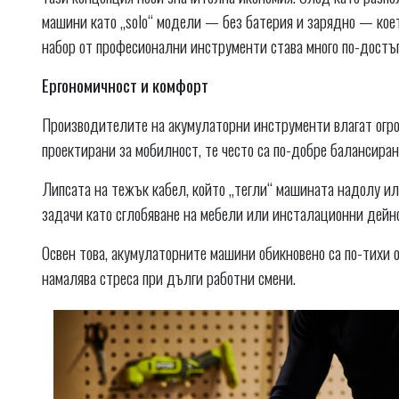
машини като „solo“ модели — без батерия и зарядно — кое
набор от професионални инструменти става много по-достъ
Ергономичност и комфорт
Производителите на акумулаторни инструменти влагат огро
проектирани за мобилност, те често са по-добре балансиран
Липсата на тежък кабел, който „тегли“ машината надолу ил
задачи като сглобяване на мебели или инсталационни дейн
Освен това, акумулаторните машини обикновено са по-тихи 
намалява стреса при дълги работни смени.