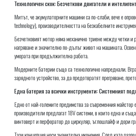
Технологичен скок: Безчеткови двигатели и интелиген
Митът, че акумулаторните машини са по-слаби, вече е опров
technology), производителността на безкабелните инструме
Безчетковият мотор няма механично триене между четки и ро
нагряване и значително по-дълъг живот на машината. Освен 
умората при продължителна работа.
Модерните батерии също са технологично напреднали. Вгра
зарядното устройство, за да предотвратят прегряване, пре
Една батерия за всички инструменти: Системният под
Едно от най-големите предимства за съвременния майстор
производители предлагат 18V системи, в които една и същ
винтоверт и перфоратор до циркуляр, ъглошлайф и дори гр
Тази концепция носи значителна икономия. След като разпо