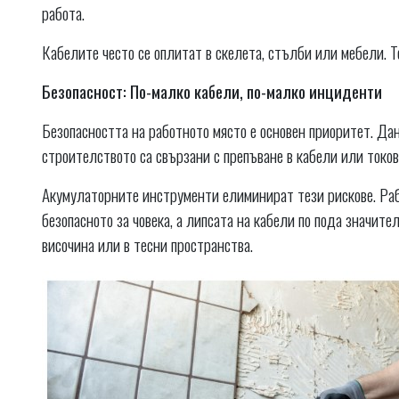
работа.
Кабелите често се оплитат в скелета, стълби или мебели. То
Безопасност: По-малко кабели, по-малко инциденти
Безопасността на работното място е основен приоритет. Да
строителството са свързани с препъване в кабели или токо
Акумулаторните инструменти елиминират тези рискове. Рабо
безопасното за човека, а липсата на кабели по пода значит
височина или в тесни пространства.