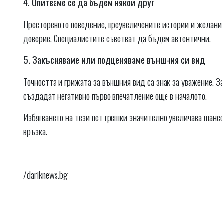
4. Опитваме се да бъдем някой друг
Престореното поведение, преувеличените истории и желание
доверие. Специалистите съветват да бъдем автентични.
5. Закъсняваме или подценяваме външния си вид
Точността и грижата за външния вид са знак за уважение. 
създадат негативно първо впечатление още в началото.
Избягването на тези пет грешки значително увеличава шанс
връзка.
/dariknews.bg