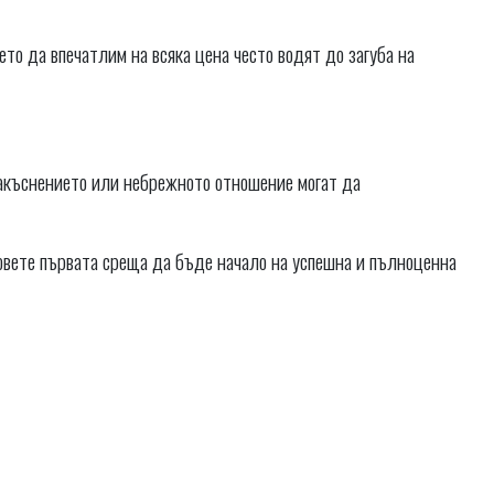
то да впечатлим на всяка цена често водят до загуба на
Закъснението или небрежното отношение могат да
овете първата среща да бъде начало на успешна и пълноценна