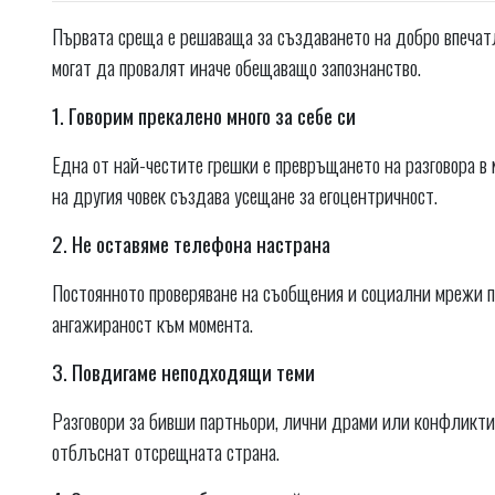
Първата среща е решаваща за създаването на добро впечатл
могат да провалят иначе обещаващо запознанство.
1. Говорим прекалено много за себе си
Една от най-честите грешки е превръщането на разговора в
на другия човек създава усещане за егоцентричност.
2. Не оставяме телефона настрана
Постоянното проверяване на съобщения и социални мрежи по
ангажираност към момента.
3. Повдигаме неподходящи теми
Разговори за бивши партньори, лични драми или конфликти
отблъснат отсрещната страна.