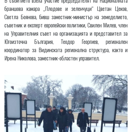
браншова камара „Плодове и зеленчуци“ Цветан Цеков,
Светла Боянова, бивш заместник-министър на земеделието,
съветник и експерт европейски политики, Свилен Милев, член
на Управителния съвет на организацията и представител за
Югоизточна България, Теодор Георгиев, регионален
координатор за Видинската регионална структура, както и
Ирена Николова, заместник-областен управител.