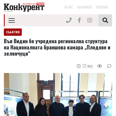
ЗА НАС
АБОНАМЕНТ
РЕКЛАМА
СЪБИТИЯ
Във Видин бе учредена регионална структура
на Националната браншова камара „Плодове и
зеленчуци“
22 яну