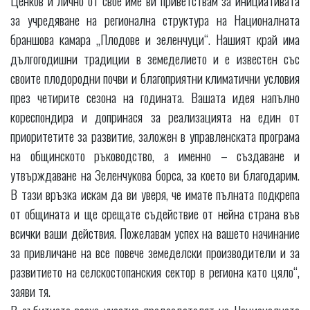
за учредяване на регионална структура на Националната
браншова камара „Плодове и зеленчуци“. Нашият край има
дългогодишни традиции в земеделието и е известен със
своите плодородни почви и благоприятни климатични условия
през четирите сезона на годината. Вашата идея напълно
кореспондира и допринася за реализацията на един от
приоритетите за развитие, заложен в управленската програма
на общинското ръководство, а именно – създаване и
утвърждаване на Зеленчукова борса, за което ви благодарим.
В тази връзка искам да ви уверя, че имате пълната подкрепа
от общината и ще срещате съдействие от нейна страна във
всички ваши действия. Пожелавам успех на вашето начинание
за привличане на все повече земеделски производители и за
развитието на селскостопанския сектор в региона като цяло“,
заяви тя.
В събитието взеха участие председателят на Националната