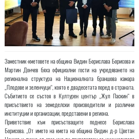
Заместник-кметовете на община Видин Борислава Борисова и
Мартин Дончев бяха официални гости на учредяването на
регионална структура на Националната браншова камара
„Плодове и зеленчуци“, която е двадесетата поред в страната.
Събитието се състоя в Културен център „Жул Паскин“ в
присъствието на земеделски производители и различни
институции и организации, представени в региона.
Приветствие към присъстващите поднесе Борислава
Борисова. „От името на кмета на община Видин д-р Цветан
Ценков и лично от свое име ви приветствам за инициативата