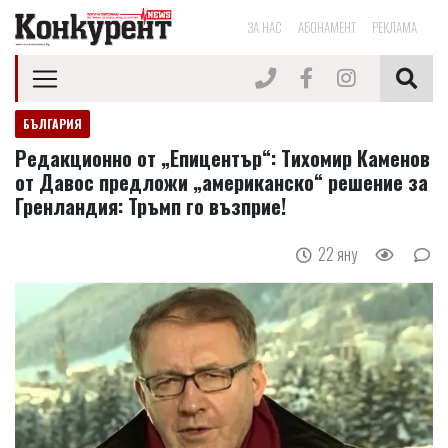
ЗА НАС
АБОНАМЕНТ
РЕКЛАМА
БЪЛГАРИЯ
Редакционно от „Епицентър“: Tихомир Каменов
от Давос предложи „американско“ решение за
Гренландия: Тръмп го възприе!
22 яну