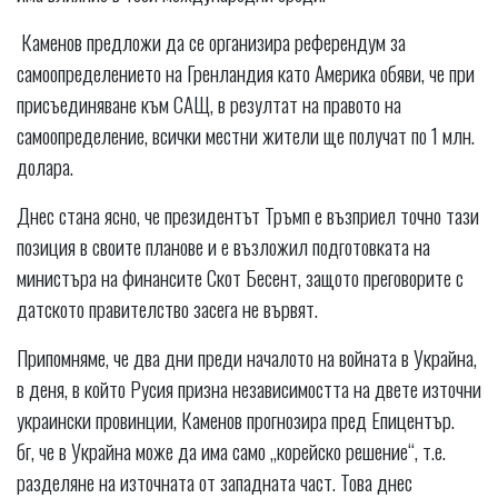
Каменов предложи да се организира референдум за
самоопределението на Гренландия като Америка обяви, че при
присъединяване към САЩ, в резултат на правото на
самоопределение, всички местни жители ще получат по 1 млн.
долара.
Днес стана ясно, че президентът Тръмп е възприел точно тази
позиция в своите планове и е възложил подготовката на
министъра на финансите Скот Бесент, защото преговорите с
датското правителство засега не вървят.
Припомняме, че два дни преди началото на войната в Украйна,
в деня, в който Русия призна независимостта на двете източни
украински провинции, Каменов прогнозира пред Епицентър.
бг, че в Украйна може да има само „корейско решение“, т.е.
разделяне на източната от западната част. Това днес