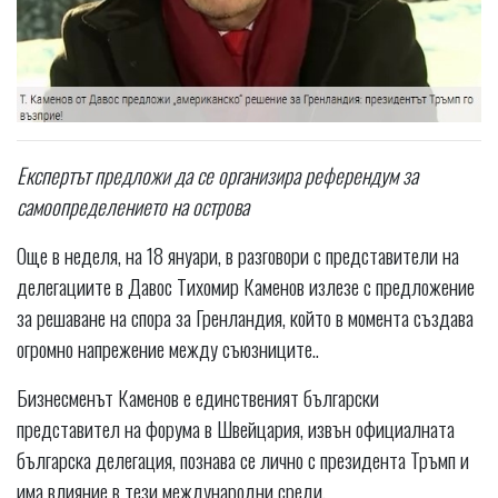
Експертът предложи да се организира референдум за
самоопределението на острова
Още в неделя, на 18 януари, в разговори с представители на
делегациите в Давос Тихомир Каменов излезе с предложение
за решаване на спора за Гренландия, който в момента създава
огромно напрежение между съюзниците..
Бизнесменът Каменов е единственият български
представител на форума в Швейцария, извън официалната
българска делегация, познава се лично с президента Тръмп и
има влияние в тези международни среди.