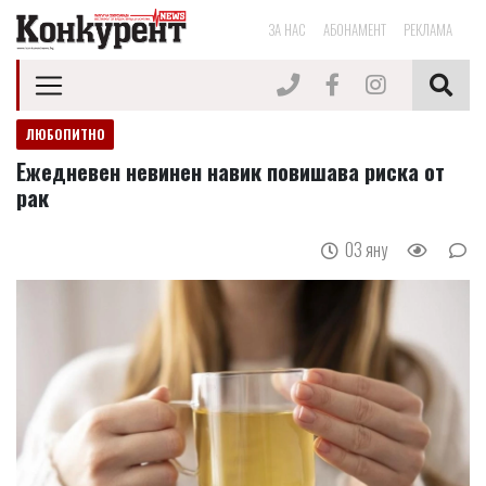
ЗА НАС
АБОНАМЕНТ
РЕКЛАМА
ЛЮБОПИТНО
Ежедневен невинен навик повишава риска от
рак
03 яну