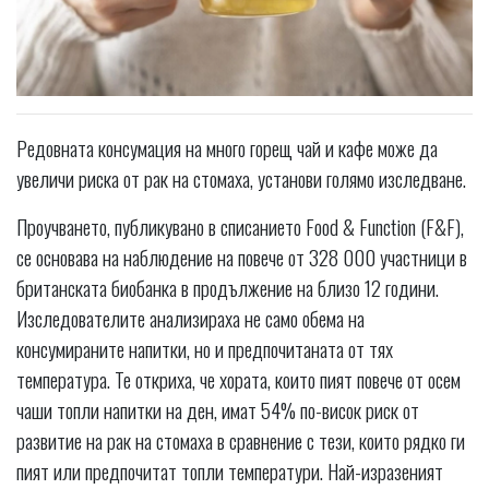
Редовната консумация на много горещ чай и кафе може да
увеличи риска от рак на стомаха, установи голямо изследване.
Проучването, публикувано в списанието Food & Function (F&F),
се основава на наблюдение на повече от 328 000 участници в
британската биобанка в продължение на близо 12 години.
Изследователите анализираха не само обема на
консумираните напитки, но и предпочитаната от тях
температура. Те откриха, че хората, които пият повече от осем
чаши топли напитки на ден, имат 54% по-висок риск от
развитие на рак на стомаха в сравнение с тези, които рядко ги
пият или предпочитат топли температури. Най-изразеният