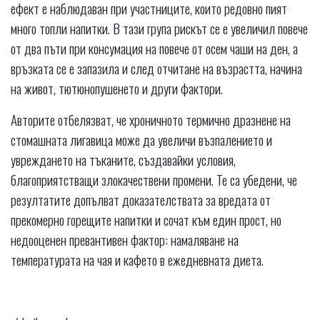
ефект е наблюдаван при участниците, които редовно пият
много топли напитки. В тази група рискът се е увеличил повече
от два пъти при консумация на повече от осем чаши на ден, а
връзката се е запазила и след отчитане на възрастта, начина
на живот, тютюнопушенето и други фактори.
Авторите отбелязват, че хроничното термично дразнене на
стомашната лигавица може да увеличи възпалението и
увреждането на тъканите, създавайки условия,
благоприятстващи злокачествени промени. Те са убедени, че
резултатите допълват доказателствата за вредата от
прекомерно горещите напитки и сочат към един прост, но
недооценен превантивен фактор: намаляване на
температурата на чая и кафето в ежедневната диета.