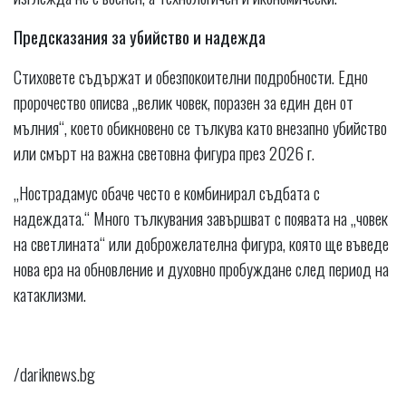
Предсказания за убийство и надежда
Стиховете съдържат и обезпокоителни подробности. Едно
пророчество описва „велик човек, поразен за един ден от
мълния“, което обикновено се тълкува като внезапно убийство
или смърт на важна световна фигура през 2026 г.
„Нострадамус обаче често е комбинирал съдбата с
надеждата.“ Много тълкувания завършват с появата на „човек
на светлината“ или доброжелателна фигура, която ще въведе
нова ера на обновление и духовно пробуждане след период на
катаклизми.
/dariknews.bg