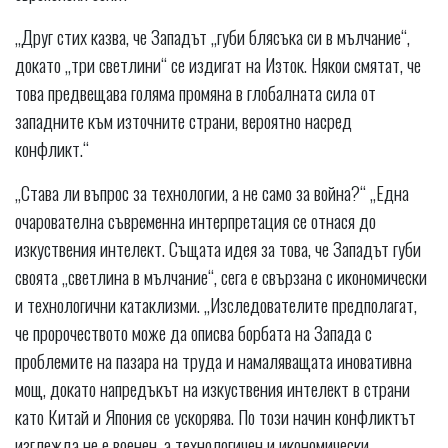
„Друг стих казва, че Западът „губи блясъка си в мълчание“,
докато „три светлини“ се издигат на Изток. Някои смятат, че
това предвещава голяма промяна в глобалната сила от
западните към източните страни, вероятно насред
конфликт.“
„Става ли въпрос за технологии, а не само за война?“ „Една
очарователна съвременна интерпретация се отнася до
изкуствения интелект. Същата идея за това, че Западът губи
своята „светлина в мълчание“, сега е свързана с икономически
и технологични катаклизми. „Изследователите предполагат,
че пророчеството може да описва борбата на Запада с
проблемите на пазара на труда и намаляващата иновативна
мощ, докато напредъкът на изкуствения интелект в страни
като Китай и Япония се ускорява. По този начин конфликтът
изглежда не е военен, а технологичен и икономически.