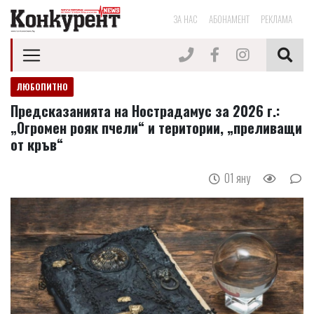
ЗА НАС
АБОНАМЕНТ
РЕКЛАМА
ЛЮБОПИТНО
Предсказанията на Нострадамус за 2026 г.:
„Огромен рояк пчели“ и територии, „преливащи
от кръв“
01 яну