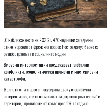
„С наближаването на 2026 г. 470-годишни загадъчни
стихотворения от френския пророк Нострадамус бързо се
разпространяват в социалните медии.
Вирусни интерпретации предсказват глобални
конфликти, геополитически промени и мистериозни
катастрофи.
Вълната от интерес е фокусирана върху специфични
четиристишия, които споменават за „огромен рояк пчели“ и
територии, „преливащи от кръв“ през 26-та година.