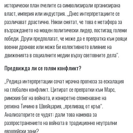
исторически план пчелите са символизирали организирана
власт, империя или индустрия. „Днес интерпретациите се
различават драстично. Някои смятат, че това е метафора за
възраждането на мощен политически лидер, постигащ големи
победи. Други предполагат, че може да е препратка към рояци
военни дронове или може би колективното влияние на
движенията в социалните медии върху световните дела“.
Предвижда ли се голям конфликт?
„Редица интерпретации сочат мрачна прогноза за ескалация
на глобален конфликт. Цитират се препратки към Марс,
римския бог на войната, и конкретно споменаване на
региона Тичино в Швейцария, „преливащ от кръв“.
Анализаторите се чудят: дали това намеква за
разпространението на войната в традиционно неутрални
европейски зони?