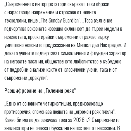
„Съвременните интерпретатори свързват тези образи
с нарастващо напрежение и страхове от новите
технологии, пише „The Sunday Guardian“. „Това вълнение
подчертава вековната човешка склонност да търси модели в
неяснотата, проектирайки съвременни страхове върху
умишлено неясните предсказания на Мишел дьо Нострадам. И
докато учените подчертават символичния и флуиден характер
на неговите писания, общественото любопитство е събудено
от подробни анализи както от класически учени, така и от
съвременни „оракули“.
Разшифроване на „Големия рояк“
„Едно от основните четиристишия, предизвикващо
противоречия, споменава появата на „огромен рояк пчели“.
Какво би могло да означава това за 2026 г.? Съвременните
анализатори не очакват буквално нашествие от насекоми. В