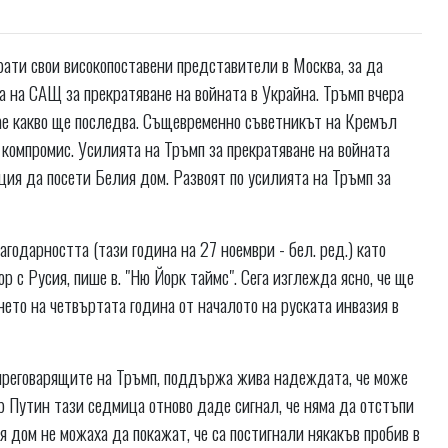
ти свои високопоставени представители в Москва, за да
 на САЩ за прекратяване на войната в Украйна. Тръмп вчера
знае какво ще последва. Същевременно съветникът на Кремъл
 компромис. Усилията на Тръмп за прекратяване на войната
ция да посети Белия дом. Развоят по усилията на Тръмп за
одарността (тази година на 27 ноември - бел. ред.) като
р с Русия, пише в. "Ню Йорк таймс". Сега изглежда ясно, че ще
ето на четвъртата година от началото на руската инвазия в
 преговарящите на Тръмп, поддържа жива надеждата, че може
 Путин тази седмица отново даде сигнал, че няма да отстъпи
 дом не можаха да покажат, че са постигнали някакъв пробив в