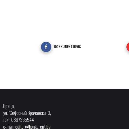
KONKURENT.NEWS
Враца,
ул. "Софроний Врачански" 3,
тел.: 0887335544
e-mail:
editor@konkurent.bg