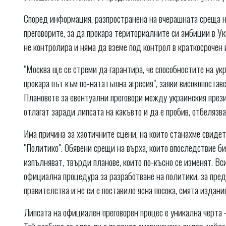
Според информация, разпространена на вчерашната среща 
преговорите, за да прокара териториалните си амбиции в У
не контролира и няма да вземе под контрол в краткосрочен
"Москва ще се стреми да гарантира, че способностите на ук
прокара път към по-нататъшна агресия", заяви високопостав
Плановете за евентуални преговори между украинския пре
отлагат заради липсата на какъвто и да е пробив, отбеляз
Има причина за хаотичните сцени, на които станахме свиде
"Политико". Обявени срещи на върха, които впоследствие би
изпълняват, твърди планове, които по-късно се изменят. Вс
официална процедура за разработване на политики, за пред
правителства и не си е поставило ясна посока, смята издани
Липсата на официален преговорен процес е уникална черта 
Той разбира се едва ли е първият американски лидер, койт