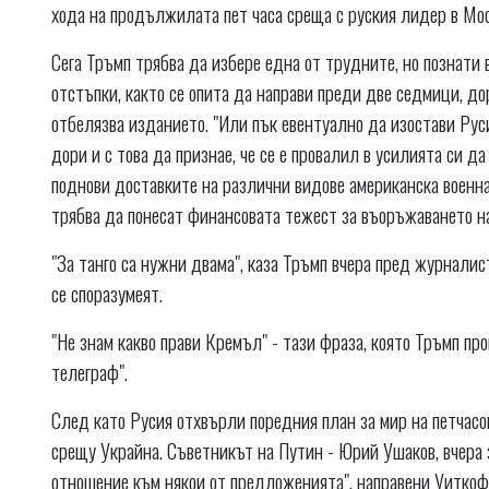
хода на продължилата пет часа среща с руския лидер в Мос
Сега Тръмп трябва да избере една от трудните, но познати
отстъпки, както се опита да направи преди две седмици, до
отбелязва изданието. "Или пък евентуално да изостави Руси
дори и с това да признае, че се е провалил в усилията си д
поднови доставките на различни видове американска военна 
трябва да понесат финансовата тежест за въоръжаването на
"За танго са нужни двама", каза Тръмп вчера пред журналис
се споразумеят.
"Не знам какво прави Кремъл" - тази фраза, която Тръмп про
телеграф".
След като Русия отхвърли поредния план за мир на петчасо
срещу Украйна. Съветникът на Путин - Юрий Ушаков, вчера 
отношение към някои от предложенията", направени Уиткоф