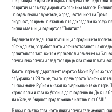
по критични за международната политика въпроси. Бившия
на седем висши служители, а предшественикът на Тръмп –
сигурност, по време на ежедневното докладване на разузна
висши съветници, подчертава "Политико".
Водещите президентски помощници в предишните правител
обсъждането, разработването и осъществяването на опреде
правителство така, както е управлявал и семейния си бизнес
всички, вика всички и след това преценява какви политичес
Когато например държавният секретар Марко Рубио за първ
за Украйна от 28 точки, той го нарече просто "списък с по
в някои медии Рубио е е казал на американските сенатори: Т
хареса плана и каза на Украйна да го подпише до Деня на б
да обяви, че "мирното предложение е изготвено от САЩ".
В крайна сметка това, което движи всички тези американск