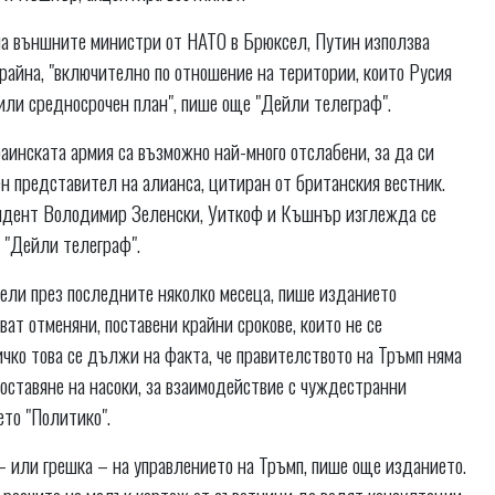
на външните министри от НАТО в Брюксел, Путин използва
крайна, "включително по отношение на територии, които Русия
 или средносрочен план", пише още "Дейли телеграф".
раинската армия са възможно най-много отслабени, за да си
ен представител на алианса, цитиран от британския вестник.
зидент Володимир Зеленски, Уиткоф и Къшнър изглежда се
ва "Дейли телеграф".
тели през последните няколко месеца, пише изданието
ват отменяни, поставени крайни срокове, които не се
ичко това се дължи на факта, че правителството на Тръмп няма
оставяне на насоки, за взаимодействие с чуждестранни
ето "Политико".
– или грешка – на управлението на Тръмп, пише още изданието.
о разчита на малък кортеж от съветници да водят консултации