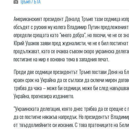
Тръмп / БТА
Американският президент Доналд Тръмп тази седмица изпра
обсъдят с руския му колега Владимир Путин предложенията
определи срещата като "много добра", но посочи, че не се 
Юрий Ушаков заяви пред журналисти, че не е бил постигнат
продължават, като се очаква съвсем скоро украинска делега
постигане на мир е основна тема в западния печат.
Преди две седмици президентът Тръмп постави Деня на благ
краен срок на Украйна да се съгласи да сключи мирен догово
трябва да чака – може би седмици, може би след навършван
Украйна, прогнозира изданието.
"Украинската делегация, която днес трябва да се срещне с
да се постигне някакъв напредък. Но президентът Владимир
от твърдолиейните си искания. С това пратениците на Белия