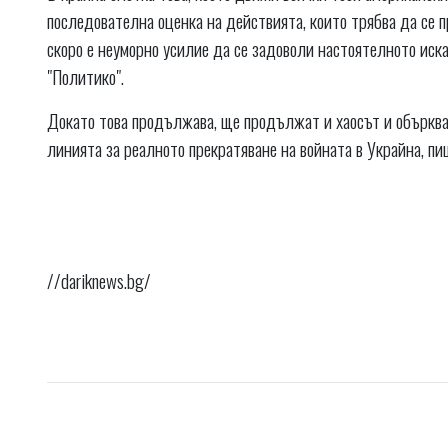
последователна оценка на действията, които трябва да се пр
скоро е неуморно усилие да се задоволи настоятелното иска
"Политико".
Докато това продължава, ще продължат и хаосът и объркван
линията за реалното прекратяване на войната в Украйна, пи
//dariknews.bg/