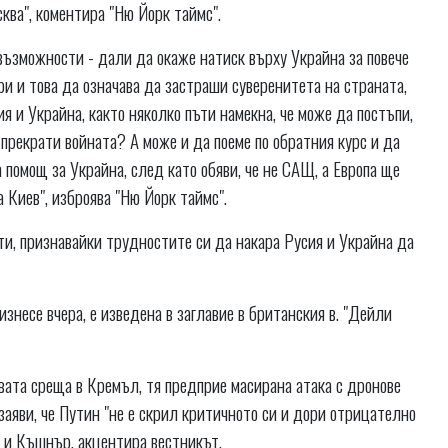
ква", коментира "Ню Йорк таймс".
 възможности - дали да окаже натиск върху Украйна за повече
ри и това да означава да застраши суверенитета на страната,
я и Украйна, както няколко пъти намекна, че може да постъпи,
а прекрати войната? А може и да поеме по обратния курс и да
помощ за Украйна, след като обяви, че не САЩ, а Европа ще
 Киев", изброява "Ню Йорк таймс".
ти, признавайки трудностите си да накара Русия и Украйна да
изнесе вчера, е изведена в заглавие в британския в. "Дейли
вата среща в Кремъл, тя предприе масирана атака с дронове
заяви, че Путин "не е скрил критичното си и дори отрицателно
 и Къшнър, акцентира вестникът.