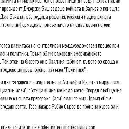
т президент Джордж Буш водеше войната в Залива с помощта
 Джо Байдън, взе редица решения, касаещи националната
вателна информация в присъствието на едва двама негови
ства разчитаха на контролиран междуведомствен процес при
лени политики. Тръмп обаче ръководи американското
. Той стои на бюрото си в Овалния кабинет, където се среща с
ки ходове да предприеме, изтъква "Политико".
и път се запозна с изготвения от Уиткоф и Къшнър мирен план
тенциални идеи", обръща внимание изданието. Според съобщения
ова не е нашата препоръка, (или) план за мир. Тръмп обаче
лагодарността. Това накара Рубио бързо да промени курса си и
и представители, не е официален процес или дори