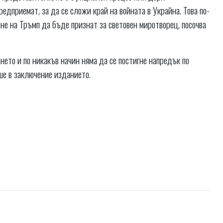
едприемат, за да се сложи край на войната в Украйна. Това по-
не на Тръмп да бъде признат за световен миротворец, посочва
ето и по никакъв начин няма да се постигне напредък по
ше в заключение изданието.