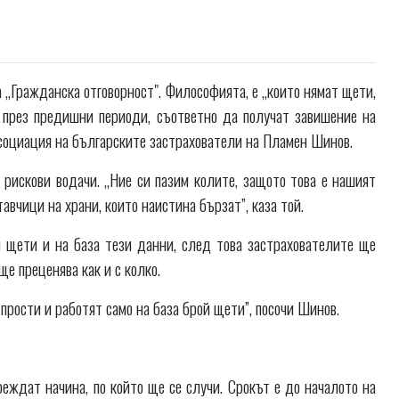
„Гражданска отговорност". Философията, е „които нямат щети,
 през предишни периоди, съответно да получат завишение на
Асоциация на българските застрахователи на Пламен Шинов.
 рискови водачи. „Ние си пазим колите, защото това е нашият
тавчици на храни, които наистина бързат”, каза той.
щети и на база тези данни, след това застрахователите ще
ще преценява как и с колко.
прости и работят само на база брой щети”, посочи Шинов.
еждат начина, по който ще се случи. Срокът е до началото на