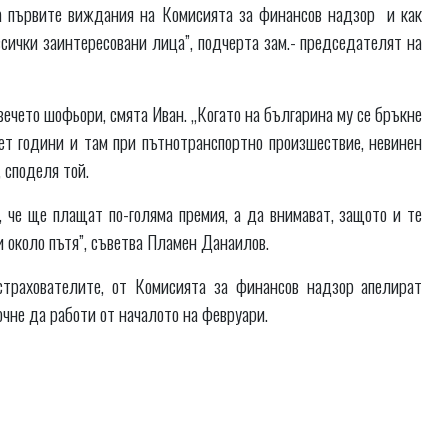
са първите виждания на Комисията за финансов надзор и как
сички заинтересовани лица”, подчерта зам.- председателят на
вечето шофьори, смята Иван. „Когато на българина му се бръкне
ет години и там при пътнотранспортно произшествие, невинен
 споделя той.
, че ще плащат по-голяма премия, а да внимават, защото и те
и около пътя”, съветва Пламен Данаилов.
страхователите, от Комисията за финансов надзор апелират
очне да работи от началото на февруари.