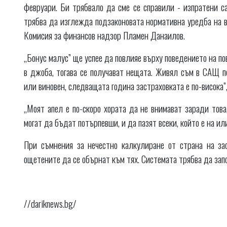
февруари. Би трябвало да сме се справили - изпратени 
трябва да изглежда подзаконовата нормативна уредба на в
Комисия за финансов надзор Пламен Данаилов.
„Бонус малус” ще успее да повлияе върху поведението на по
в джоба, тогава се получават нещата. Живял съм в САЩ п
или виновен, следващата година застраховката е по-висока”,
„Моят апел е по-скоро хората да не внимават заради това
могат да бъдат потърпевши, и да пазят всеки, който е на ил
При съмнения за нечестно калкулиране от страна на за
ощетените да се обърнат към тях. Системата трябва да зап
//dariknews.bg/