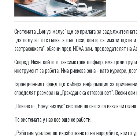
Системата „Бонус-малус" ще се прилага за задължителната 
да получат отстъпка, а пък тези, които са имали щети и
застраховката”, обясни пред NOVA зам.-председателят на 
Според Иван, който е таксиметров шофьор, има цели групи
инструмент за работа. Има рискова зона - като куриери, дос
Гаранционният фонд ще събира информация за причинени 
определят размера на „Гражданска отговорност". Всеки сам 
„Повечето „Бонус-малус” системи по света са изключително 
По системата у нас все още се работи.
„Работим усилено по изработването на наредбите, които ур