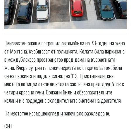
Неизвестен апаш е потрошил автомобила на 73-годишна жена
от Монтана, съобщават от полицията. Колата била паркирана
в междублоково пространство пред дома на възрастната
жена. Вчера сутринта пенсионерката не открила автомобила
си на паркинга и подала сигнал на 112. Пристигналитена
мястото полицаи открили колата заключена пред друг блок с
четири срязани гуми. Срязани били и обезопасителните
колани и е подредена охладителната система на двигателя.
На мястотое извършеноглед и започнало разследване.
СИТ