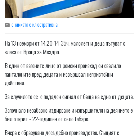
снимката е илюстративна
На 13 ноември от 14.20-14-35ч. малолетни деца пътуват с
влака от Враца за Мездра.
В един от вагоните лице от ромски произход си свалило
панталоните пред децата и извършвал непристойни
действия.
За случилото се е подаден сигнал от баща на едно от децата.
Започнало незабавно издирване и извършителя на деянието е
бил открит - 22-годишен от село Габаре.
Вчера е образувано досъдебно производство. Същият е