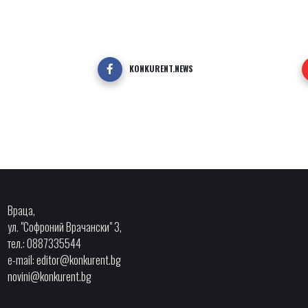
KONKURENT.NEWS
Враца,
ул. "Софроний Врачански" 3,
тел.: 0887335544
e-mail:
editor@konkurent.bg
novini@konkurent.bg