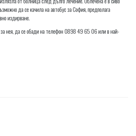
 излязла от болница след дълго лечение. Облечена е в сиво
 възможно да се качила на автобус за София, предполага
вно издирване.
за нея, да се обади на телефон 0898 49 65 06 или в най-