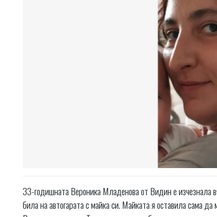
33-годишната Вероника Младенова от Видин е изчезнала вч
била на автогарата с майка си. Майката я оставила сама да 