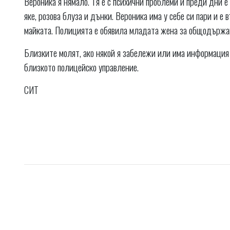
Вероника я нямало. Тя е с психични проблеми и преди дни е
яке, розова блуза и дънки. Вероника има у себе си пари и е
майката. Полицията е обявила младата жена за общодържа
Близките молят, ако някой я забележи или има информация 
близкото полицейско управление.
СИТ