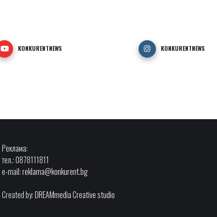
KONKURENTNEWS
KONKURENTNEWS
Реклама:
тел.: 0878111811
e-mail:
reklama@konkurent.bg
Created by:
DREAMmedia Creative studio