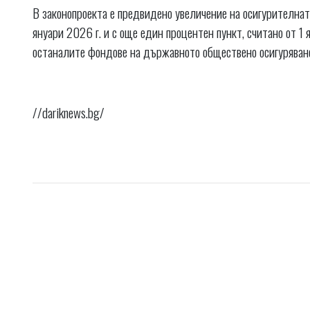
В законопроекта е предвидено увеличение на осигурителната
януари 2026 г. и с още един процентен пункт, считано от 1
останалите фондове на държавното обществено осигуряване 
//dariknews.bg/