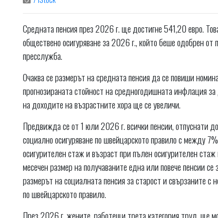
Средната пенсия през 2026 г. ще достигне 541,20 евро. Т
обществено осигуряване за 2026 г., който беше одобрен от
пресслужба.
Очаква се размерът на средната пенсия да се повиши номин
прогнозираната стойност на средногодишната инфлация за д
на доходите на възрастните хора ще се увеличи.
Предвижда се от 1 юли 2026 г. всички пенсии, отпуснати до 
социално осигуряване по швейцарското правило с между 7%
осигурителен стаж и възраст при пълен осигурителен стаж 
месечен размер на получаваните една или повече пенсии се з
размерът на социалната пенсия за старост и свързаните с н
по швейцарското правило.
През 2026 г. жените, работещи трета категория труд, ще м