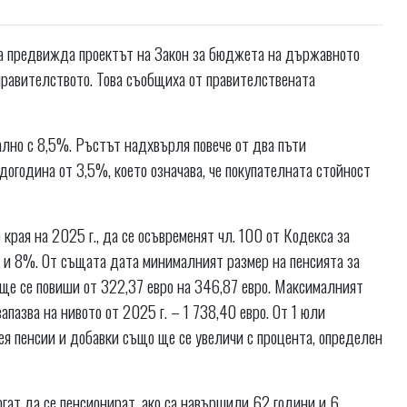
ова предвижда проектът на Закон за бюджета на държавното
 правителството. Това съобщиха от правителствената
ално с 8,5%. Ръстът надхвърля повече от два пъти
огодина от 3,5%, което означава, че покупателната стойност
края на 2025 г., да се осъвременят чл. 100 от Кодекса за
 и 8%. От същата дата минималният размер на пенсията за
ще се повиши от 322,37 евро на 346,87 евро. Максималният
апазва на нивото от 2025 г. – 1 738,40 евро. От 1 юли
ея пенсии и добавки също ще се увеличи с процента, определен
огат да се пенсионират, ако са навършили 62 години и 6