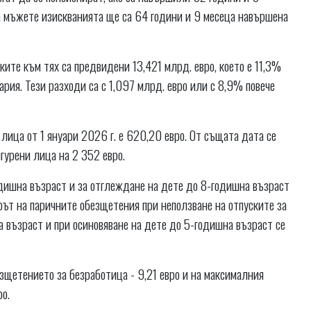
а мъжете изискванията ще са 64 години и 9 месеца навършена
ките към тях са предвидени 13,421 млрд. евро, което е 11,3%
рия. Тези разходи са с 1,097 млрд. евро или с 8,9% повече
ица от 1 януари 2026 г. е 620,20 евро. От същата дата се
гурени лица на 2 352 евро.
дишна възраст и за отглеждане на дете до 8-годишна възраст
рът на паричните обезщетения при неползване на отпуските за
 възраст и при осиновяване на дете до 5-годишна възраст се
зщетението за безработица - 9,21 евро и на максималния
о.