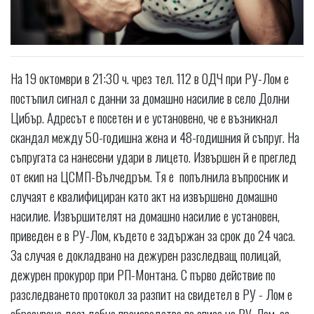
На 19 октомври в 21:30 ч. чрез тел. 112 в ОДЧ при РУ-Лом е
постъпил сигнал с данни за домашно насилие в село Долни
Цибър. Адресът е посетен и е установено, че е възникнал
скандал между 50-годишна жена и 48-годишния й съпруг. На
съпругата са нанесени удари в лицето. Извършен й е преглед
от екип на ЦСМП-Вълчедръм. Тя е попълнила въпросник и
случаят е квалифициран като акт на извършено домашно
насилие. Извършителят на домашно насилие е установен,
приведен е в РУ-Лом, където е задържан за срок до 24 часа.
За случая е докладвано на дежурен разследващ полицай,
дежурен прокурор при РП-Монтана. С първо действие по
разследването протокол за разпит на свидетел в РУ - Лом е
образувано досъдебно производство по описа на РУ-Лом, за