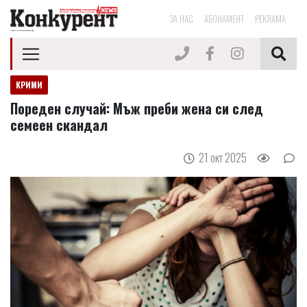
ЗА НАС
АБОНАМЕНТ
РЕКЛАМА
КРИМИ
Пореден случай: Мъж преби жена си след
семеен скандал
21 окт 2025